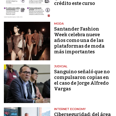
crédito este curso
MODA
Santander Fashion
Week celebra nueve
años como una de las
plataformas de moda
más importantes
JUDICIAL
Sanguino señaló que no
compulsaron copias en
el caso de Jorge Alfredo
Vargas
INTERNET ECONOMY
Ciberseguridad: del área