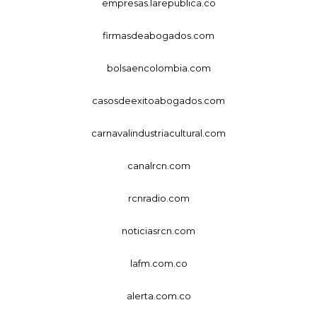
empresas.larepublica.co
firmasdeabogados.com
bolsaencolombia.com
casosdeexitoabogados.com
carnavalindustriacultural.com
canalrcn.com
rcnradio.com
noticiasrcn.com
lafm.com.co
alerta.com.co