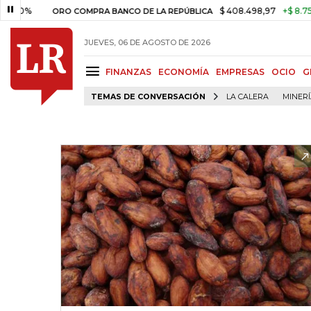
0%
$ 408.498,97
+$ 8.753,81
ORO COMPRA BANCO DE LA REPÚBLICA
JUEVES, 06 DE AGOSTO DE 2026
FINANZAS
ECONOMÍA
EMPRESAS
OCIO
G
TEMAS DE CONVERSACIÓN
LA CALERA
MINER