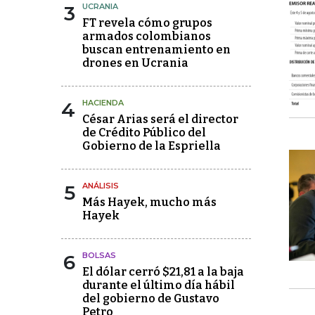
3
UCRANIA
FT revela cómo grupos
armados colombianos
buscan entrenamiento en
drones en Ucrania
4
HACIENDA
César Arias será el director
de Crédito Público del
Gobierno de la Espriella
5
ANÁLISIS
Más Hayek, mucho más
Hayek
6
BOLSAS
El dólar cerró $21,81 a la baja
durante el último día hábil
del gobierno de Gustavo
Petro