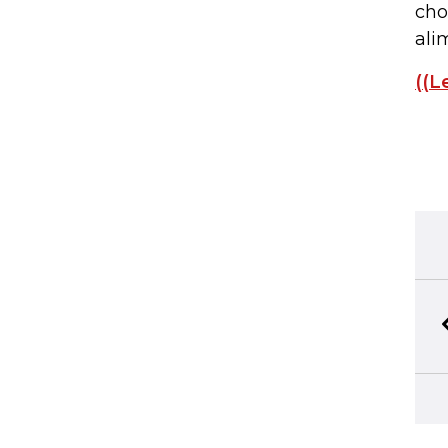
cho
ali
((L