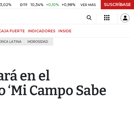
SUSCRÍBASE
%
10,34%
+0,10%
+0,98%
$ 416,86
+$ 0,05
+0,01%
DTF
UVR
VER MÁS
CAJA FUERTE
INDICADORES
INSIDE
RICA LATINA
MOROSIDAD
rá en el
 ‘Mi Campo Sabe