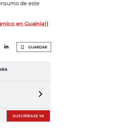
consumo de este
árnico en Guainía))
GUARDAR
ARA
Next slide
SUSCRÍBASE YA