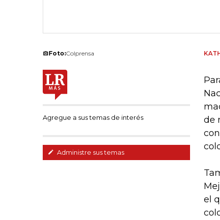
Foto:
Colprensa
KAT
Par
Nac
mac
Agregue a sus temas de interés
de 
con
col
Administre sus temas
Tam
Mej
el 
col