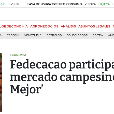
+2,19%
29,66%
+0,87%
+3,02
TASA DE USURA CRÉDITO CONSUMO
LOBOECONOMÍA
AGRONEGOCIOS
ANÁLISIS
ASUNTOS LEGALES
ÍA
CARBÓN
VENEZUELA
PETRÓLEO
GRUPO ARGOS
EBITDA
AMÉ
ECONOMÍA
Fedecacao participa
mercado campesino
Mejor’