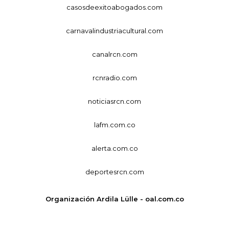
casosdeexitoabogados.com
carnavalindustriacultural.com
canalrcn.com
rcnradio.com
noticiasrcn.com
lafm.com.co
alerta.com.co
deportesrcn.com
Organización Ardila Lülle - oal.com.co