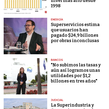
nivel más alto desde
1998
ENERGÍA
Superservicios estima
que usuarios han
pagado $24,9 billones
por obras inconclusas
BANCOS
"No subimos las tasas y
aún así logramos unas
utilidades por $1,2
billones en tres años"
JUDICIAL
La Superindustria y