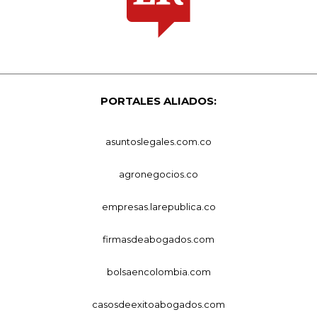
PORTALES ALIADOS:
asuntoslegales.com.co
agronegocios.co
empresas.larepublica.co
firmasdeabogados.com
bolsaencolombia.com
casosdeexitoabogados.com