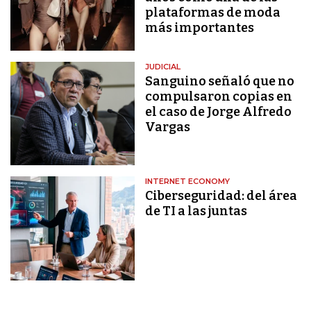
plataformas de moda
más importantes
JUDICIAL
Sanguino señaló que no
compulsaron copias en
el caso de Jorge Alfredo
Vargas
INTERNET ECONOMY
Ciberseguridad: del área
de TI a las juntas