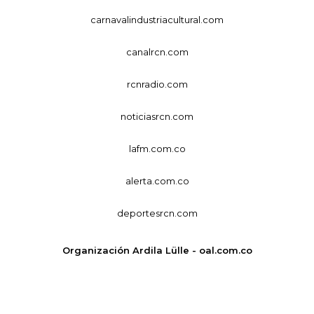
carnavalindustriacultural.com
canalrcn.com
rcnradio.com
noticiasrcn.com
lafm.com.co
alerta.com.co
deportesrcn.com
Organización Ardila Lülle - oal.com.co