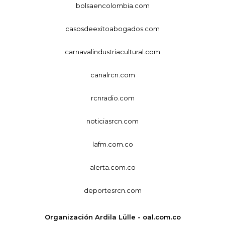
bolsaencolombia.com
casosdeexitoabogados.com
carnavalindustriacultural.com
canalrcn.com
rcnradio.com
noticiasrcn.com
lafm.com.co
alerta.com.co
deportesrcn.com
Organización Ardila Lülle - oal.com.co