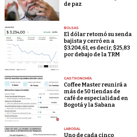
de paz
BOLSAS
El dólar retomó su senda
bajista y cerró en a
$3.204,61, es decir, $25,83
por debajo de la TRM
GASTRONOMÍA
Coffee Master reunirá a
más de 50 tiendas de
café de especialidad en
Bogotá y la Sabana
LABORAL
Uno de cada cinco