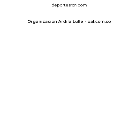
deportesrcn.com
Organización Ardila Lülle - oal.com.co