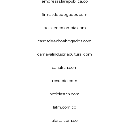
empresas.larepublica.co
firmasdeabogados.com
bolsaencolombia.com
casosdeexitoabogados.com
carnavalindustriacultural.com
canalrcn.com
rcnradio.com
noticiasrcn.com
lafm.com.co
alerta.com.co