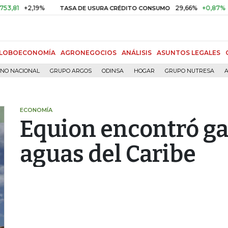
+2,19%
29,66%
+0,87%
+3,0
TASA DE USURA CRÉDITO CONSUMO
LOBOECONOMÍA
AGRONEGOCIOS
ANÁLISIS
ASUNTOS LEGALES
RNO NACIONAL
GRUPO ARGOS
ODINSA
HOGAR
GRUPO NUTRESA
A
ECONOMÍA
Equion encontró ga
aguas del Caribe