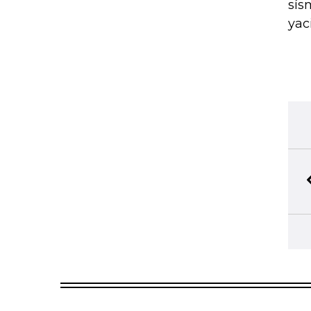
sís
yac