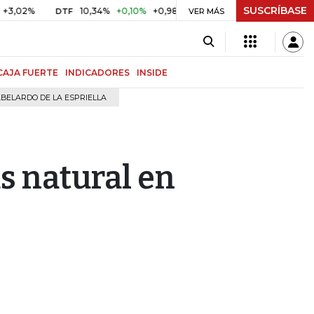
SUSCRÍBASE
2%
10,34%
+0,10%
+0,98%
$ 416,91
+$ 0,05
+0,01%
DTF
UVR
VER MÁS
CAJA FUERTE
INDICADORES
INSIDE
BELARDO DE LA ESPRIELLA
s natural en