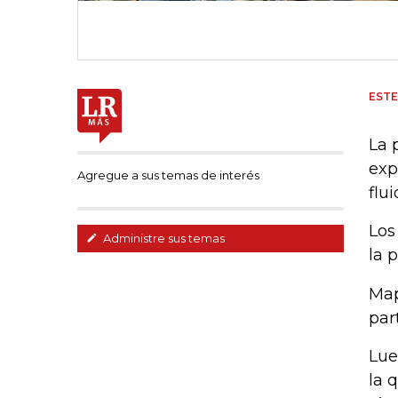
EST
La 
exp
Agregue a sus temas de interés
flu
Los
Administre sus temas
la 
Map
par
Lue
la 