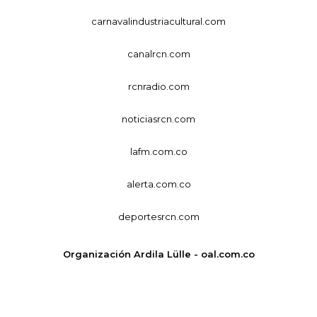
carnavalindustriacultural.com
canalrcn.com
rcnradio.com
noticiasrcn.com
lafm.com.co
alerta.com.co
deportesrcn.com
Organización Ardila Lülle - oal.com.co