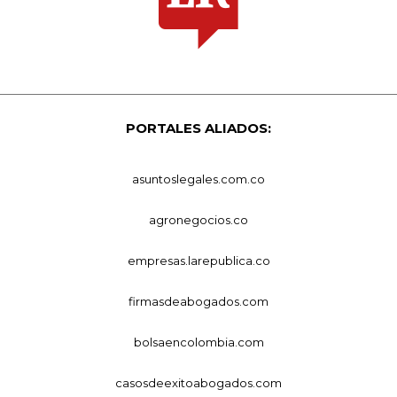
PORTALES ALIADOS:
asuntoslegales.com.co
agronegocios.co
empresas.larepublica.co
firmasdeabogados.com
bolsaencolombia.com
casosdeexitoabogados.com