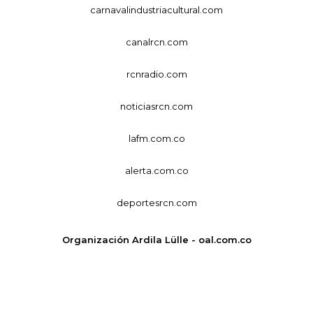
carnavalindustriacultural.com
canalrcn.com
rcnradio.com
noticiasrcn.com
lafm.com.co
alerta.com.co
deportesrcn.com
Organización Ardila Lülle - oal.com.co