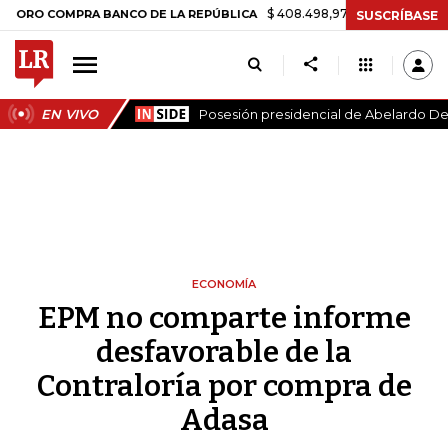
$ 408.498,97
+$ 8.753,81
+2,19%
COMPRA BANCO DE LA REPÚBLICA
SUSCRÍBASE
EN VIVO
Posesión presidencial de Abelardo De 
ECONOMÍA
EPM no comparte informe
desfavorable de la
Contraloría por compra de
Adasa