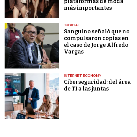
plataformas de moda
más importantes
JUDICIAL
Sanguino señaló que no
compulsaron copias en
el caso de Jorge Alfredo
Vargas
INTERNET ECONOMY
Ciberseguridad: del área
de TI a las juntas