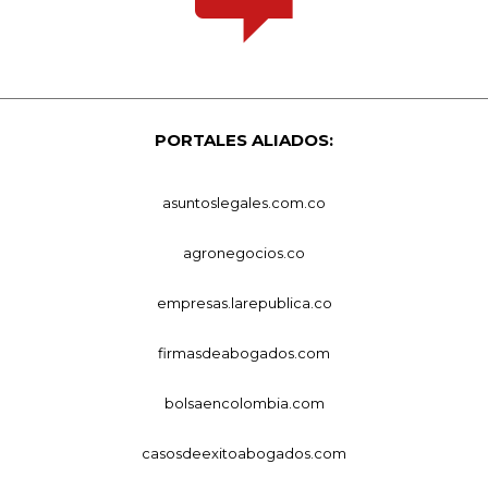
PORTALES ALIADOS:
asuntoslegales.com.co
agronegocios.co
empresas.larepublica.co
firmasdeabogados.com
bolsaencolombia.com
casosdeexitoabogados.com