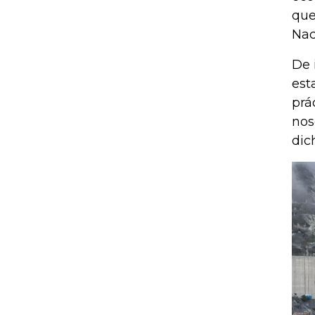
que
Nac
De 
est
prá
nos
dic