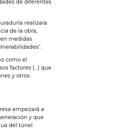
idades de diferentes
raduría realizara
cia de la obra,
eren medidas
lnerabilidades“.
mo como el
sos factores (…) que
ones y otros
presa empezará a
generación y que
gua del túnel