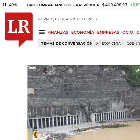
$ 408.498,97
+$ 8.753,81
+2,19%
ORO COMPRA BANCO DE LA REPÚBLICA
VIERNES, 07 DE AGOSTO DE 2026
FINANZAS
ECONOMÍA
EMPRESAS
OCIO
G
TEMAS DE CONVERSACIÓN
ECONOMÍA
GOBIE