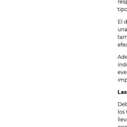
res
tip
El 
una
tam
efe
Ade
ind
eve
imp
Las
Deb
los
lle