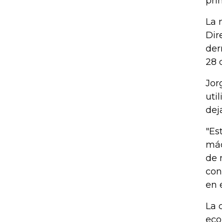
prin
La 
Dir
der
28 d
Jor
uti
dej
"Es
máq
de 
con
en 
La 
eco