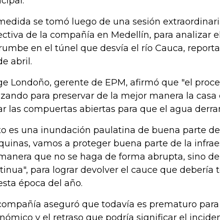
cipal.
medida se tomó luego de una sesión extraordinari
ectiva de la compañía en Medellín, para analizar e
rumbe en el túnel que desvía el río Cauca, report
e abril.
ge Londoño, gerente de EPM, afirmó que "el proc
lizando para preservar de la mejor manera la cas
ar las compuertas abiertas para que el agua derr
to es una inundación paulatina de buena parte de
uinas, vamos a proteger buena parte de la infraes
manera que no se haga de forma abrupta, sino de
tinua", para lograr devolver el cauce que debería t
esta época del año.
compañía aseguró que todavía es prematuro para
nómico y el retraso que podría significar el incide