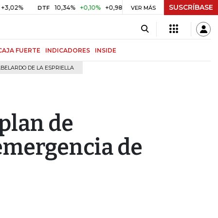
SUSCRÍBASE
10,34%
+0,10%
+0,98%
$ 416,91
+$ 0,05
+0,01%
TF
UVR
VER MÁS
BITC
CAJA FUERTE
INDICADORES
INSIDE
BELARDO DE LA ESPRIELLA
 plan de
emergencia de