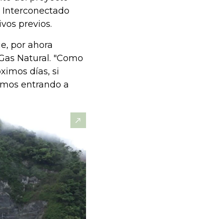
a Interconectado
vos previos.
e, por ahora
as Natural. "C
omo
ximos días, si
amos entrando a