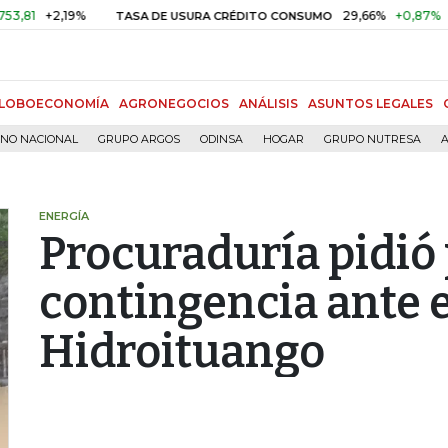
29,66%
+0,87%
+3,02%
TASA DE USURA CRÉDITO CONSUMO
D
LOBOECONOMÍA
AGRONEGOCIOS
ANÁLISIS
ASUNTOS LEGALES
RNO NACIONAL
GRUPO ARGOS
ODINSA
HOGAR
GRUPO NUTRESA
A
ENERGÍA
Procuraduría pidió
contingencia ante 
Hidroituango