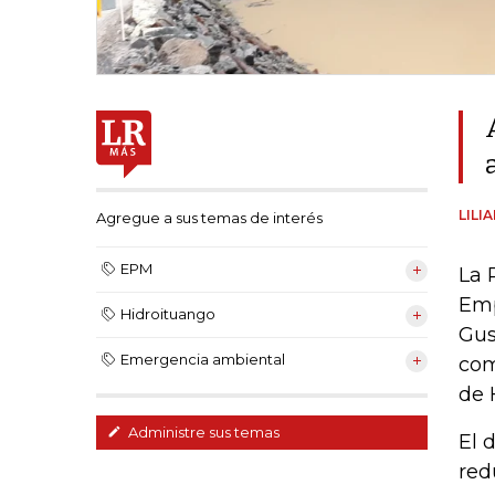
LILI
Agregue a sus temas de interés
EPM
La 
Emp
Hidroituango
Gus
Emergencia ambiental
com
de 
Administre sus temas
El 
red