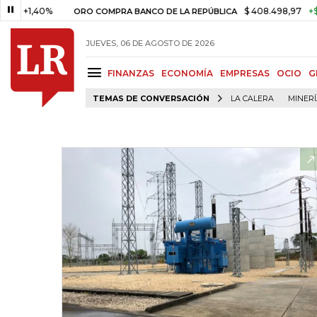
1,40%
$ 408.498,97
+$ 8.753,
ORO COMPRA BANCO DE LA REPÚBLICA
JUEVES, 06 DE AGOSTO DE 2026
FINANZAS
ECONOMÍA
EMPRESAS
OCIO
G
TEMAS DE CONVERSACIÓN
LA CALERA
MINER