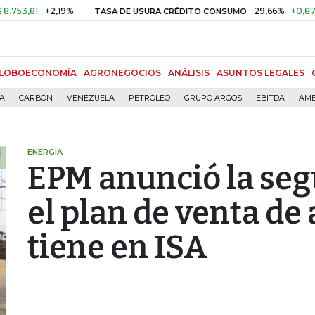
81
+2,19%
29,66%
+0,87%
+3,
TASA DE USURA CRÉDITO CONSUMO
LOBOECONOMÍA
AGRONEGOCIOS
ANÁLISIS
ASUNTOS LEGALES
ÍA
CARBÓN
VENEZUELA
PETRÓLEO
GRUPO ARGOS
EBITDA
AMÉ
ENERGÍA
EPM anunció la seg
el plan de venta de
tiene en ISA