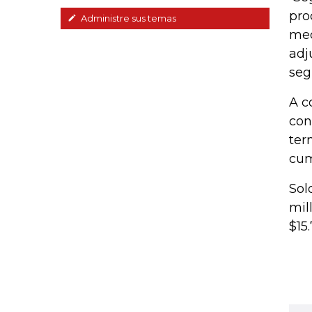
pro
Administre sus temas
med
adj
seg
A c
con
ter
cum
Sol
mil
$15