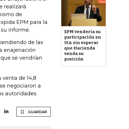
 realizará
anismo de
expida EPM para la
su informe.
EPM vendería su
participación en
pendiendo de las
ISA sin esperar
que Hacienda
la enajenación
venda su
r que se vendrían
posición
 venta de 14,8
 se negociaron a
as autoridades.
GUARDAR