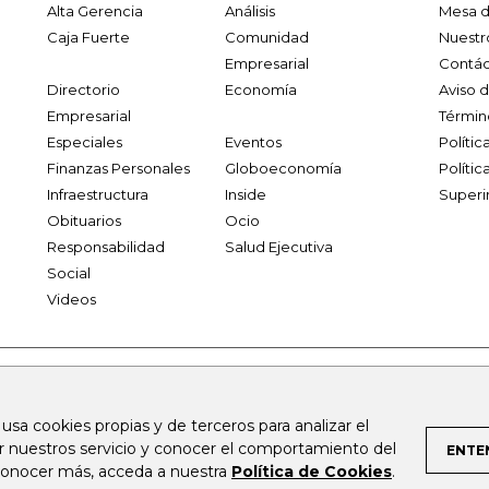
Alta Gerencia
Análisis
Mesa d
Caja Fuerte
Comunidad
Nuestr
Empresarial
Contác
Directorio
Economía
Aviso 
Empresarial
Términ
Especiales
Eventos
Políti
Finanzas Personales
Globoeconomía
Polític
Infraestructura
Inside
Superi
Obituarios
Ocio
Responsabilidad
Salud Ejecutiva
Social
Videos
.larepublica.co
firmasdeabogados.com
bolsaencolombia.com
 usa cookies propias y de terceros para analizar el
al.com
canalrcn.com
rcnradio.com
noticiasrcn.com
lafm.c
ar nuestros servicio y conocer el comportamiento del
ENTE
 conocer más, acceda a nuestra
Política de Cookies
.