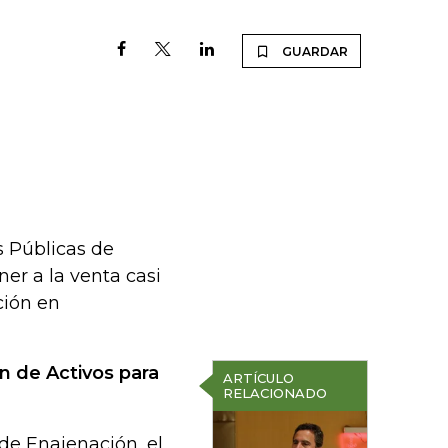
GUARDAR
e
s Públicas de
er a la venta casi
ción en
n de Activos para
ARTÍCULO
RELACIONADO
de Enajenación, el