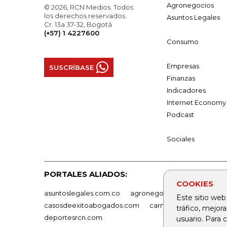
Agronegocios
© 2026, RCN Medios. Todos
los derechos reservados.
Asuntos Legales
Cr. 13a 37-32, Bogotá
(+57) 1 4227600
Consumo
Empresas
SUSCRÍBASE
Finanzas
Indicadores
Internet Economy
Podcast
Sociales
PORTALES ALIADOS:
COOKIES
asuntoslegales.com.co
agronegocios.co
empresas
Este sitio web
casosdeexitoabogados.com
carnavalindustriacultur
tráfico, mejor
deportesrcn.com
usuario. Para