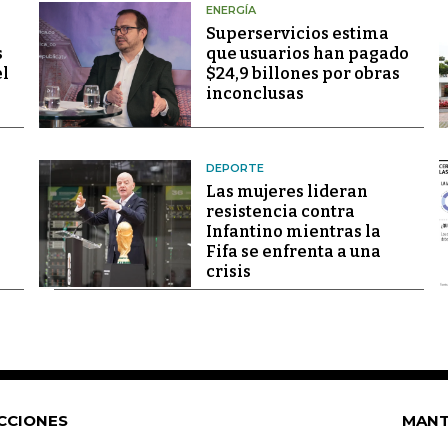
ENERGÍA
Superservicios estima
s
que usuarios han pagado
el
$24,9 billones por obras
inconclusas
DEPORTE
Las mujeres lideran
resistencia contra
Infantino mientras la
Fifa se enfrenta a una
crisis
CCIONES
MANT