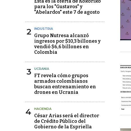
Esta es la oferta de Kokoriko
para los "Gustavos" y
"Abelardos" este 7 de agosto
2
INDUSTRIA
Grupo Nutresa alcanzó
ingresos por $10,3 billones y
vendió $6,6 billones en
Colombia
3
UCRANIA
FT revela cómo grupos
armados colombianos
buscan entrenamiento en
drones en Ucrania
4
HACIENDA
César Arias será el director
de Crédito Público del
Gobierno de la Espriella