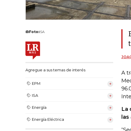
Foto:
ISA
JOAQ
Agregue a sus temas de interés
A t
Med
EPM
96.
ISA
Int
Energía
La 
las
Energía Eléctrica
“Se