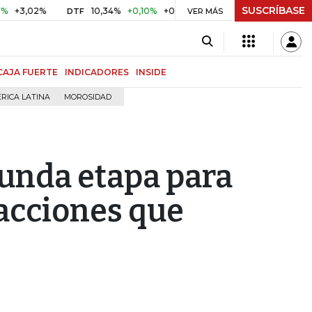
SUSCRÍBASE
02%
10,34%
+0,10%
+0,98%
$ 416,86
+$ 0,05
+0,01
DTF
UVR
VER MÁS
CAJA FUERTE
INDICADORES
INSIDE
RICA LATINA
MOROSIDAD
unda etapa para
 acciones que