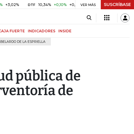
SUSCRÍBASE
02%
10,34%
+0,10%
+0,98%
$ 416,91
+$ 0,05
+0,01%
DTF
UVR
VER MÁS
CAJA FUERTE
INDICADORES
INSIDE
BELARDO DE LA ESPRIELLA
tud pública de
rventoría de