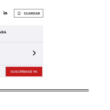
GUARDAR
ARA
Next slide
SUSCRÍBASE YA