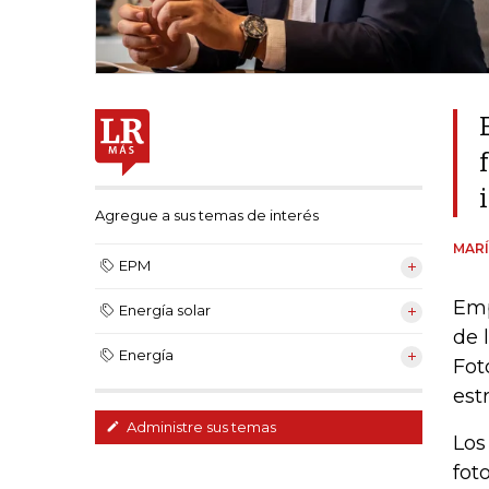
Agregue a sus temas de interés
MARÍ
EPM
Emp
Energía solar
de 
Energía
Fot
est
Administre sus temas
Los
fot