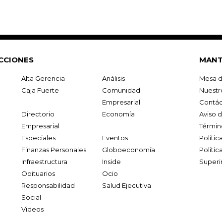
CCIONES
MANT
Alta Gerencia
Análisis
Mesa d
Caja Fuerte
Comunidad
Nuestr
Empresarial
Contác
Directorio
Economía
Aviso 
Empresarial
Términ
Especiales
Eventos
Políti
Finanzas Personales
Globoeconomía
Polític
Infraestructura
Inside
Superi
Obituarios
Ocio
Responsabilidad
Salud Ejecutiva
Social
Videos