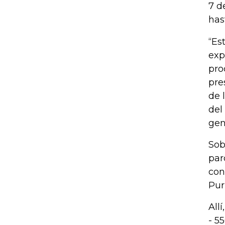
7 d
has
“Es
exp
pro
pre
de 
del
gen
Sob
par
con
Pur
All
- 5