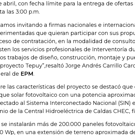
e abril, con fecha límite para la entrega de oferta
ta las 3:00 p.m.
tamos invitando a firmas nacionales e internacion
erimentadas que quieran participar con sus prop
ceso de contratación, en la modalidad de consulto
sten los servicios profesionales de Interventoría d
los trabajos de diseño, construcción, montaje y p
 proyecto Tepuy”,resaltó Jorge Andrés Carrillo Car
eral de
EPM
.
re las características del proyecto se destacó que
que solar fotovoltaico con una potencia aproxim
ectado al Sistema Interconectado Nacional (SIN) 
nio de la Central Hidroeléctrica de Caldas CHEC, f
í, se instalarán más de 200.000 paneles fotovoltaic
50 Wp, en una extensión de terreno aproximada de