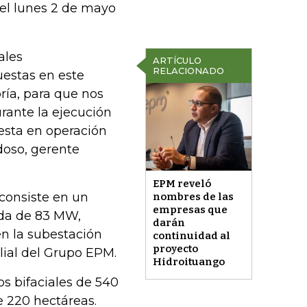
s el lunes 2 de mayo
ales
ARTÍCULO
RELACIONADO
uestas en este
ría, para que nos
urante la ejecución
uesta en operación
doso, gerente
EPM reveló
 consiste en un
nombres de las
empresas que
ada de 83 MW,
darán
en la subestación
continuidad al
proyecto
ilial del Grupo EPM.
Hidroituango
os bifaciales de 540
 220 hectáreas.