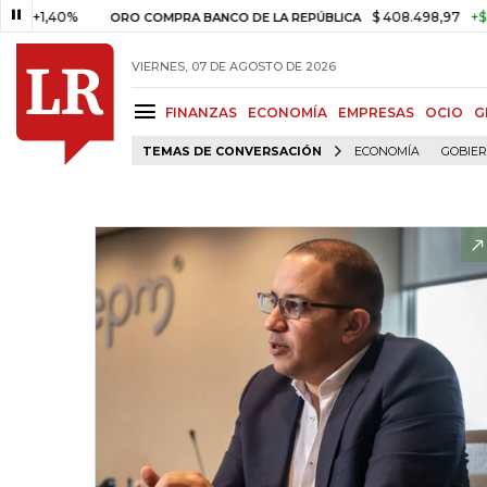
,40%
$ 408.498,97
+$ 8.753,8
ORO COMPRA BANCO DE LA REPÚBLICA
VIERNES, 07 DE AGOSTO DE 2026
FINANZAS
ECONOMÍA
EMPRESAS
OCIO
G
TEMAS DE CONVERSACIÓN
ECONOMÍA
GOBIE