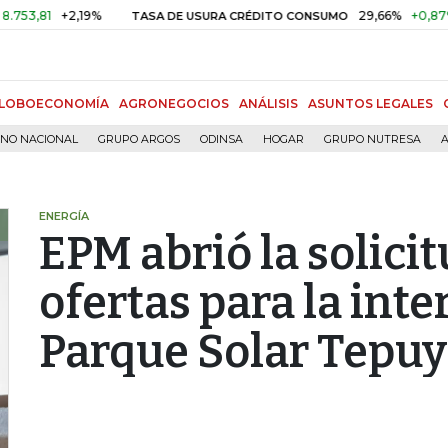
1
+2,19%
29,66%
+0,87%
+3,
TASA DE USURA CRÉDITO CONSUMO
LOBOECONOMÍA
AGRONEGOCIOS
ANÁLISIS
ASUNTOS LEGALES
RNO NACIONAL
GRUPO ARGOS
ODINSA
HOGAR
GRUPO NUTRESA
A
ENERGÍA
EPM abrió la solici
ofertas para la inte
Parque Solar Tepuy