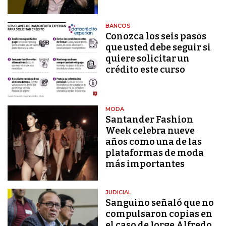
BANCOS
Conozca los seis pasos
que usted debe seguir si
quiere solicitar un
crédito este curso
MODA
Santander Fashion
Week celebra nueve
años como una de las
plataformas de moda
más importantes
JUDICIAL
Sanguino señaló que no
compulsaron copias en
el caso de Jorge Alfredo