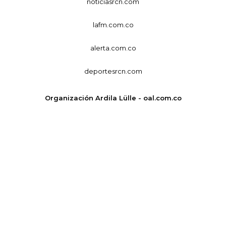
noticiasrcn.com
lafm.com.co
alerta.com.co
deportesrcn.com
Organización Ardila Lülle - oal.com.co