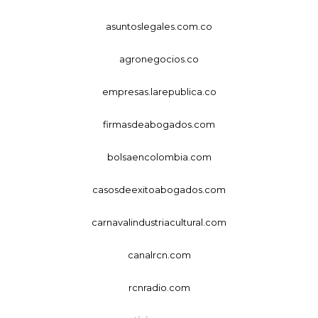
asuntoslegales.com.co
agronegocios.co
empresas.larepublica.co
firmasdeabogados.com
bolsaencolombia.com
casosdeexitoabogados.com
carnavalindustriacultural.com
canalrcn.com
rcnradio.com