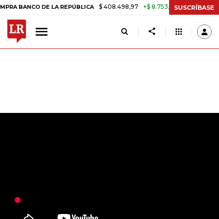
$ 408.498,97
+$ 8.753,81
+2,19%
NCO DE LA REPÚBLICA
TASA DE
SUSCRÍBASE