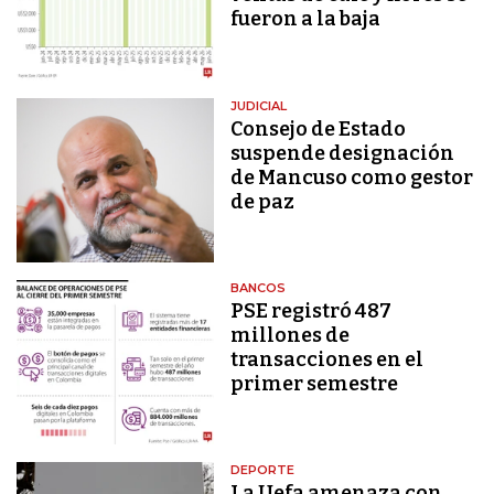
fueron a la baja
JUDICIAL
Consejo de Estado
suspende designación
de Mancuso como gestor
de paz
BANCOS
PSE registró 487
millones de
transacciones en el
primer semestre
DEPORTE
La Uefa amenaza con