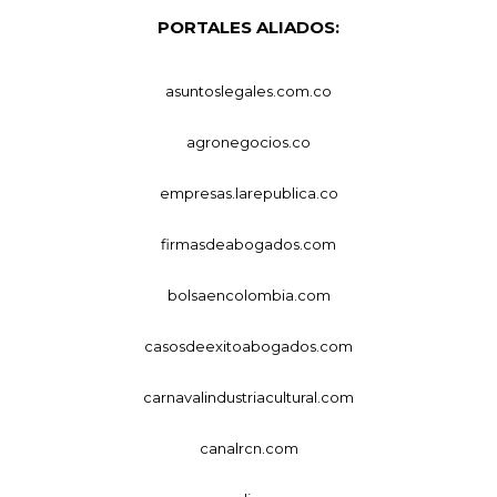
PORTALES ALIADOS:
asuntoslegales.com.co
agronegocios.co
empresas.larepublica.co
firmasdeabogados.com
bolsaencolombia.com
casosdeexitoabogados.com
carnavalindustriacultural.com
canalrcn.com