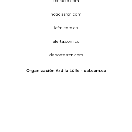
rcnradio.com
noticiasrcn.com
lafm.com.co
alerta.com.co
deportesrcn.com
Organización Ardila Lülle - oal.com.co