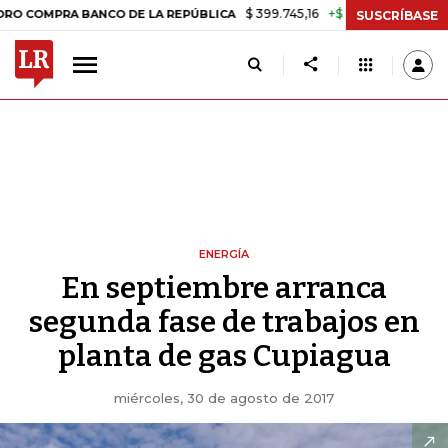
$ 399.745,16
+$ 2.295,71
+0,58%
PRA BANCO DE LA REPÚBLICA
TA
SUSCRÍBASE
ENERGÍA
En septiembre arranca
segunda fase de trabajos en
planta de gas Cupiagua
miércoles, 30 de agosto de 2017