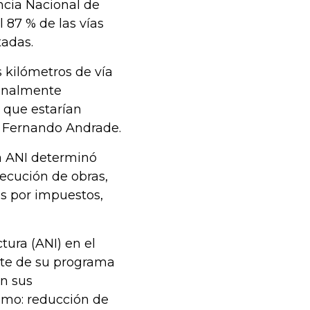
encia Nacional de
 87 % de las vías
adas.
s kilómetros de vía
ionalmente
 que estarían
s Fernando Andrade.
la ANI determinó
jecución de obras,
as por impuestos,
tura (ANI) en el
arte de su programa
on sus
como: reducción de