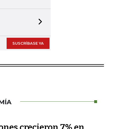
Next slide
SUSCRÍBASE YA
MÍA
nes crecieron 7% en