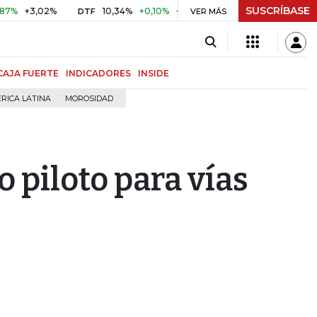
SUSCRÍBASE
,02%
10,34%
+0,10%
+0,98%
$ 416,86
+$ 0,05
+0,01
DTF
UVR
VER MÁS
CAJA FUERTE
INDICADORES
INSIDE
RICA LATINA
MOROSIDAD
 piloto para vías