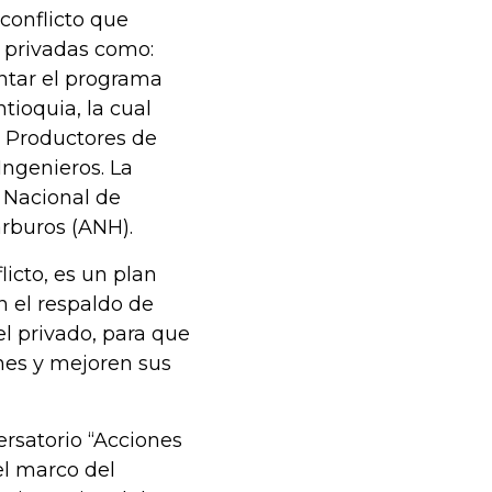
sconflicto que
 privadas como:
ntar el programa
tioquia, la cual
e Productores de
Ingenieros. La
 Nacional de
arburos (ANH).
licto, es un plan
n el respaldo de
l privado, para que
nes y mejoren sus
ersatorio “Acciones
l marco del