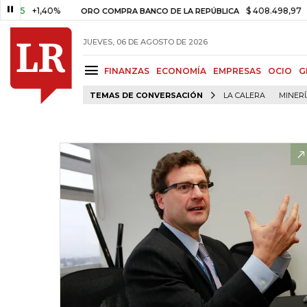
1,40%
$ 408.498,97
+$ 8.753,
ORO COMPRA BANCO DE LA REPÚBLICA
JUEVES, 06 DE AGOSTO DE 2026
FINANZAS
ECONOMÍA
EMPRESAS
OCIO
G
TEMAS DE CONVERSACIÓN
LA CALERA
MINER