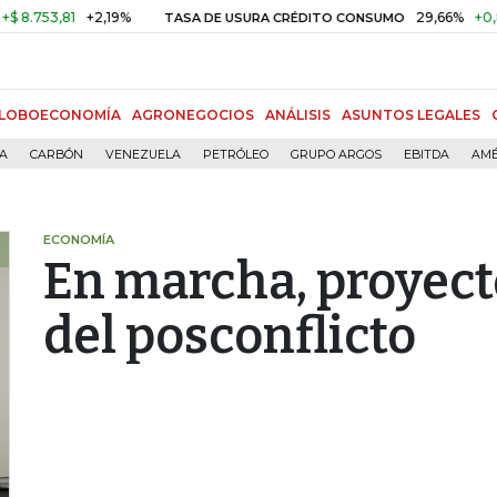
81
+2,19%
29,66%
+0,87%
+3
TASA DE USURA CRÉDITO CONSUMO
LOBOECONOMÍA
AGRONEGOCIOS
ANÁLISIS
ASUNTOS LEGALES
ÍA
CARBÓN
VENEZUELA
PETRÓLEO
GRUPO ARGOS
EBITDA
AMÉ
ECONOMÍA
En marcha, proyecto
del posconflicto