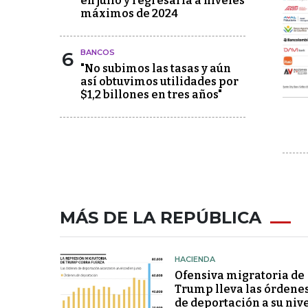
en julio y regresaría a niveles
máximos de 2024
6
BANCOS
"No subimos las tasas y aún
así obtuvimos utilidades por
$1,2 billones en tres años"
MÁS DE LA REPÚBLICA
HACIENDA
Ofensiva migratoria de
Trump lleva las órdene
de deportación a su niv