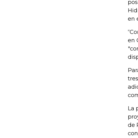
pos
Hid
en 
“Co
en 
"co
dis
Par
tre
adi
com
La 
pro
de 
con