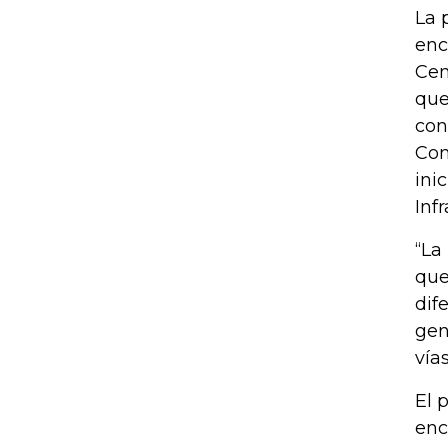
La 
enc
Cem
que
con
Con
ini
Inf
“La
que
dif
gen
vía
El 
enc