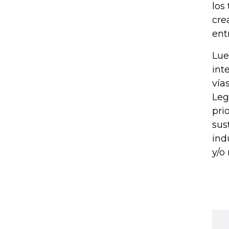
los
cre
ent
Lue
int
vía
Leg
pri
sus
ind
y/o