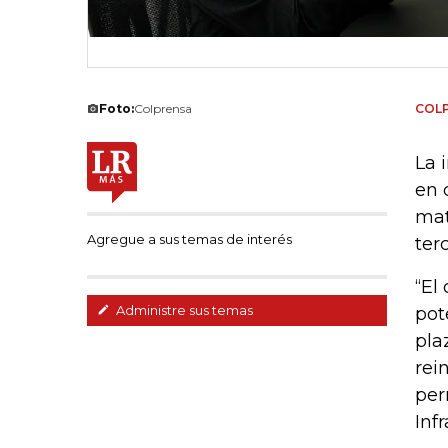
Foto:
Colprensa
COL
La 
en 
mat
Agregue a sus temas de interés
terc
“El
Administre sus temas
pot
pla
rei
per
Inf