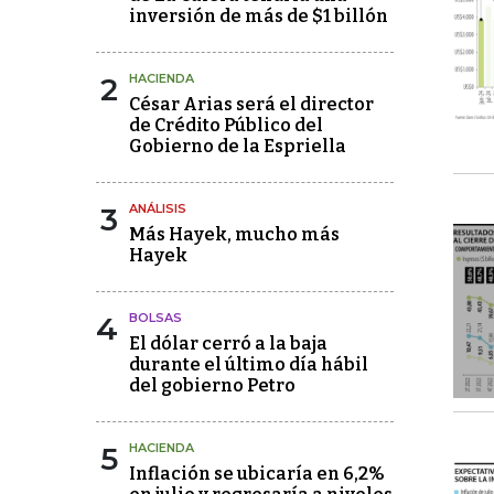
inversión de más de $1 billón
2
HACIENDA
César Arias será el director
de Crédito Público del
Gobierno de la Espriella
3
ANÁLISIS
Más Hayek, mucho más
Hayek
4
BOLSAS
El dólar cerró a la baja
durante el último día hábil
del gobierno Petro
5
HACIENDA
Inflación se ubicaría en 6,2%