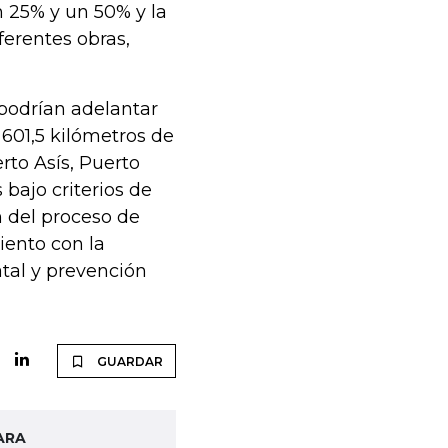
n 25% y un 50% y la
ferentes obras,
 podrían adelantar
 601,5 kilómetros de
erto Asís, Puerto
bajo criterios de
n del proceso de
miento con la
atal y prevención
GUARDAR
ARA