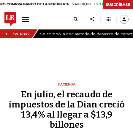
$ 418.111,88
+$ 9.612,91
+2,35%
RA BANCO DE LA REPÚBLICA
TASA
SUSCRÍBASE
EN VIVO
Se aprobó la declaratoria de desastre de carác
HACIENDA
En julio, el recaudo de
impuestos de la Dian creció
13,4% al llegar a $13,9
billones