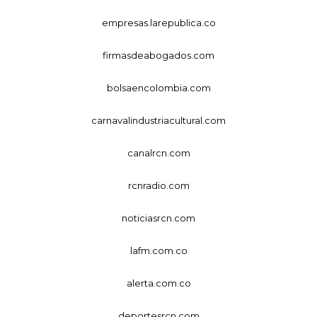
empresas.larepublica.co
firmasdeabogados.com
bolsaencolombia.com
carnavalindustriacultural.com
canalrcn.com
rcnradio.com
noticiasrcn.com
lafm.com.co
alerta.com.co
deportesrcn.com