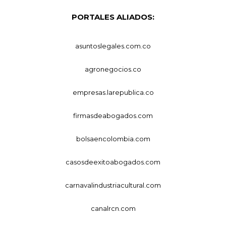
PORTALES ALIADOS:
asuntoslegales.com.co
agronegocios.co
empresas.larepublica.co
firmasdeabogados.com
bolsaencolombia.com
casosdeexitoabogados.com
carnavalindustriacultural.com
canalrcn.com