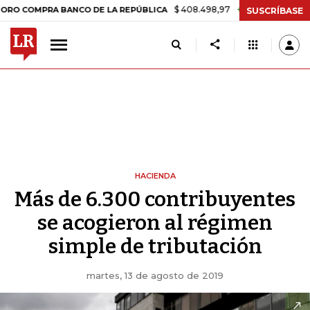
$ 408.498,97
+$ 8.753,81
+2,19%
PRA BANCO DE LA REPÚBLICA
TA
SUSCRÍBASE
HACIENDA
Más de 6.300 contribuyentes
se acogieron al régimen
simple de tributación
martes, 13 de agosto de 2019