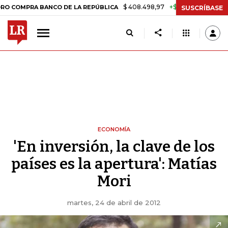
$ 408.498,97
+$ 8.753,81
+2,19%
 BANCO DE LA REPÚBLICA
TASA
SUSCRÍBASE
ECONOMÍA
'En inversión, la clave de los
países es la apertura': Matías
Mori
martes, 24 de abril de 2012