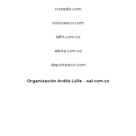
rcnradio.com
noticiasrcn.com
lafm.com.co
alerta.com.co
deportesrcn.com
Organización Ardila Lülle - oal.com.co