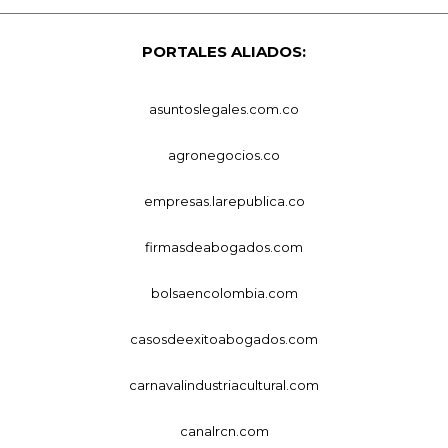
PORTALES ALIADOS:
asuntoslegales.com.co
agronegocios.co
empresas.larepublica.co
firmasdeabogados.com
bolsaencolombia.com
casosdeexitoabogados.com
carnavalindustriacultural.com
canalrcn.com