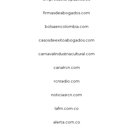
firmasdeabogados.com
bolsaencolombia.com
casosdeexitoabogados.com
carnavalindustriacultural.com
canalrcn.com
rcnradio.com
noticiasrcn.com
lafm.com.co
alerta.com.co