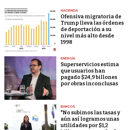
HACIENDA
Ofensiva migratoria de
Trump lleva las órdenes
de deportación a su
nivel más alto desde
1998
ENERGÍA
Superservicios estima
que usuarios han
pagado $24,9 billones
por obras inconclusas
BANCOS
"No subimos las tasas y
aún así logramos unas
utilidades por $1,2