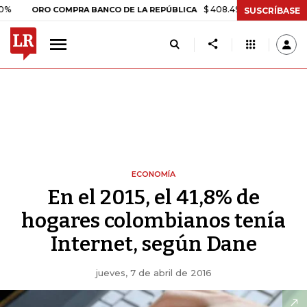
$ 408.498,97
+$ 8.753,81
+2,1
ORO COMPRA BANCO DE LA REPÚBLICA
SUSCRÍBASE
ECONOMÍA
En el 2015, el 41,8% de
hogares colombianos tenía
Internet, según Dane
jueves, 7 de abril de 2016