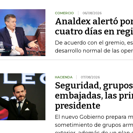
COMERCIO
06/08/2026
Analdex alertó po
cuatro días en reg
De acuerdo con el gremio, es
desarrollo normal de las ope
HACIENDA
07/08/2026
Seguridad, grupo
embajadas, las pr
presidente
El nuevo Gobierno prepara m
sometimiento de grupos arma