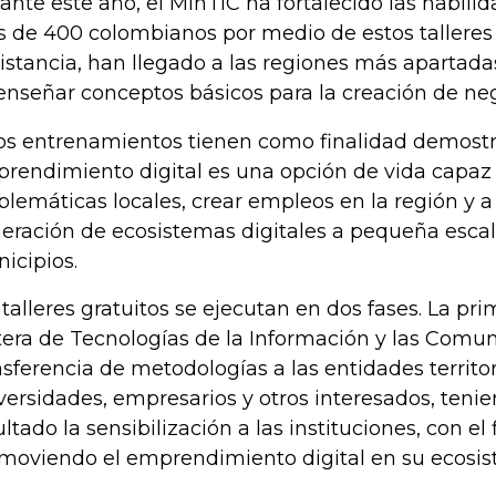
ante este año, el MinTIC ha fortalecido las habilid
 de 400 colombianos por medio de estos talleres 
distancia, han llegado a las regiones más apartadas
enseñar conceptos básicos para la creación de neg
os entrenamientos tienen como finalidad demostr
rendimiento digital es una opción de vida capaz 
blemáticas locales, crear empleos en la región y a 
eración de ecosistemas digitales a pequeña escal
icipios.
 talleres gratuitos se ejecutan en dos fases. La pri
tera de Tecnologías de la Información y las Comun
nsferencia de metodologías a las entidades territor
versidades, empresarios y otros interesados, ten
ultado la sensibilización a las instituciones, con el
moviendo el emprendimiento digital en su ecosist