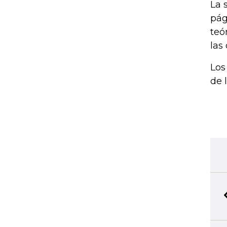
La 
pág
teó
las
Los
de 