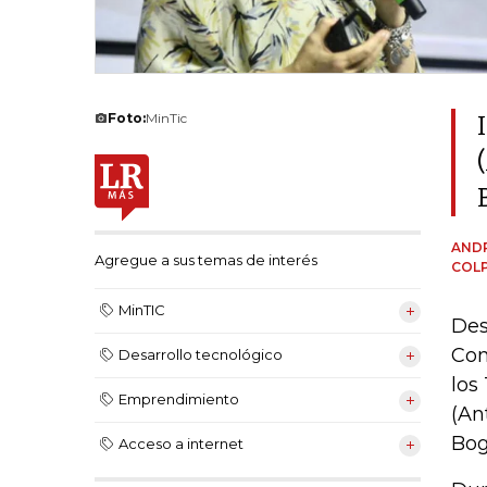
Foto:
MinTic
ANDR
Agregue a sus temas de interés
COL
MinTIC
Des
Com
Desarrollo tecnológico
los
Emprendimiento
(An
Bog
Acceso a internet