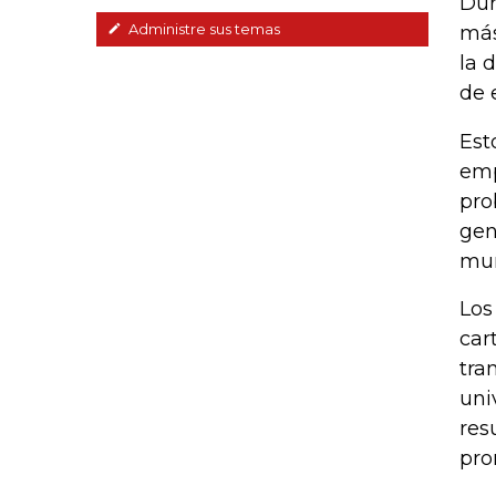
Dur
Administre sus temas
más
la 
de 
Est
emp
pro
gen
mun
Los
car
tra
uni
res
pro