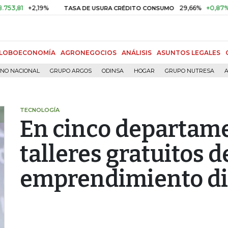
+2,19%
29,66%
+0,87%
+3,0
TASA DE USURA CRÉDITO CONSUMO
LOBOECONOMÍA
AGRONEGOCIOS
ANÁLISIS
ASUNTOS LEGALES
RNO NACIONAL
GRUPO ARGOS
ODINSA
HOGAR
GRUPO NUTRESA
A
TECNOLOGÍA
En cinco departame
talleres gratuitos d
emprendimiento di