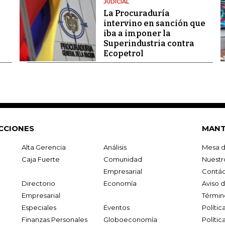
JUDICIAL
La Procuraduría
intervino en sanción que
iba a imponer la
Superindustria contra
Ecopetrol
CCIONES
MANT
Alta Gerencia
Análisis
Mesa d
Caja Fuerte
Comunidad
Nuestr
Empresarial
Contác
Directorio
Economía
Aviso 
Empresarial
Términ
Especiales
Eventos
Políti
Finanzas Personales
Globoeconomía
Polític