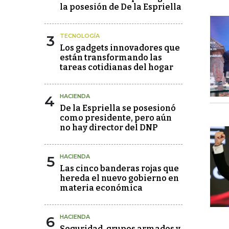
la posesión de De la Espriella
3
TECNOLOGÍA
Los gadgets innovadores que
están transformando las
tareas cotidianas del hogar
4
HACIENDA
De la Espriella se posesionó
como presidente, pero aún
no hay director del DNP
5
HACIENDA
Las cinco banderas rojas que
hereda el nuevo gobierno en
materia económica
6
HACIENDA
Seguridad, grupos armados y