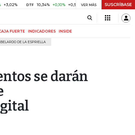
SUSCRÍBASE
2%
10,34%
+0,10%
+0,98%
$ 416,96
+$ 0,05
+0,01%
DTF
UVR
VER MÁS
CAJA FUERTE
INDICADORES
INSIDE
BELARDO DE LA ESPRIELLA
ntos se darán
e
gital