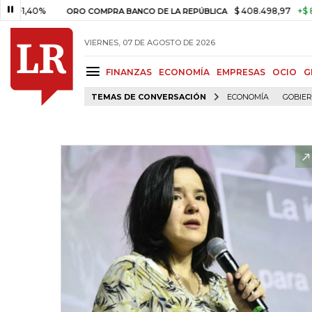
40%
$ 408.498,97
+$ 8.753,81
ORO COMPRA BANCO DE LA REPÚBLICA
VIERNES, 07 DE AGOSTO DE 2026
FINANZAS
ECONOMÍA
EMPRESAS
OCIO
G
TEMAS DE CONVERSACIÓN
ECONOMÍA
GOBIE