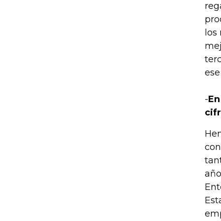
reg
pro
los
mej
ter
ese
-
En
cif
Hem
con
tan
año
Ent
Est
emp