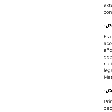
ext
com
-¿P
Es 
aco
año
dec
nad
leg
Mat
-¿C
Pri
dec