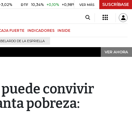
SUSCRÍBASE
VER AHORA
10,34%
+0,10%
+0,98%
$ 416,91
+$ 0,05
+0,01%
DTF
UVR
VER MÁS
CAJA FUERTE
INDICADORES
INSIDE
BELARDO DE LA ESPRIELLA
VER AHORA
 puede convivir
anta pobreza: