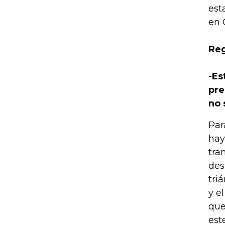
est
en 
Reg
-
Es
pre
no 
Par
hay
tra
des
tri
y e
que
est