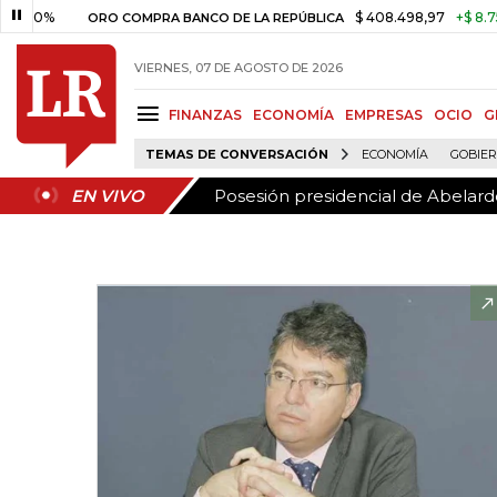
Posesión presidencial de Abelardo
EN VIVO
$ 408.498,97
+$ 8.753,81
+
ORO COMPRA BANCO DE LA REPÚBLICA
VIERNES, 07 DE AGOSTO DE 2026
FINANZAS
ECONOMÍA
EMPRESAS
OCIO
G
TEMAS DE CONVERSACIÓN
ECONOMÍA
GOBIE
Posesión presidencial de Abelardo
EN VIVO