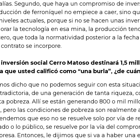
alías. Segundo, que haya un compromiso de invers
ducción de ferroníquel no empiece a caer, sino 
 niveles actuales, porque si no se hacen unas inve
orar la tecnología en esa mina, la producción tend
cero, que toda la normatividad posterior a la fech
 contrato se incorpore.
 inversión social Cerro Matoso destinará 1,5 mil
ra que usted calificó como “una burla”, ¿de cuá
os dicho que no podemos seguir con esta situac
tradictoria, de una generación de tanta riqueza, 
ta pobreza. Allí se están generando 800 o mil mill
, pero las condiciones de pobreza son realmente a
endemos que eso no se resuelve solo por vía de reg
ado o lo público, se resuelve por la vía del compro
resa. Entonces, le dijimos que si va a haber una 