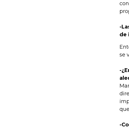
con
pro
-La
de 
Ent
se 
-¿E
ale
Man
dir
imp
que
-Co