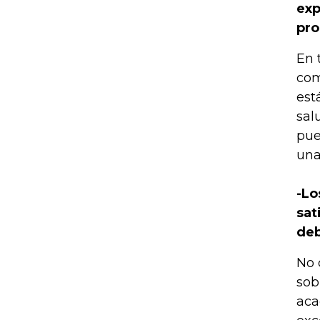
exp
pr
En 
com
est
sal
pue
una
-Lo
sat
deb
No 
sob
aca