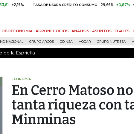
 de la Espriella
2,19%
29,66%
+0,87%
+3,02%
TASA DE USURA CRÉDITO CONSUMO
LOBOECONOMÍA
AGRONEGOCIOS
ANÁLISIS
ASUNTOS LEGALES
RNO NACIONAL
GRUPO ARGOS
ODINSA
HOGAR
GRUPO NUTRESA
A
 de la Espriella
ECONOMÍA
En Cerro Matoso no
tanta riqueza con t
Minminas