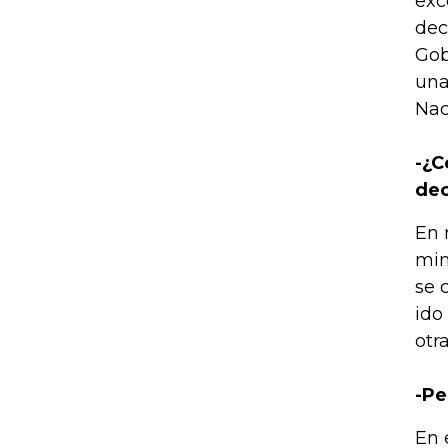
exc
dec
Gob
una
Nac
-¿C
dec
En 
min
se 
ido
otr
-Pe
En 