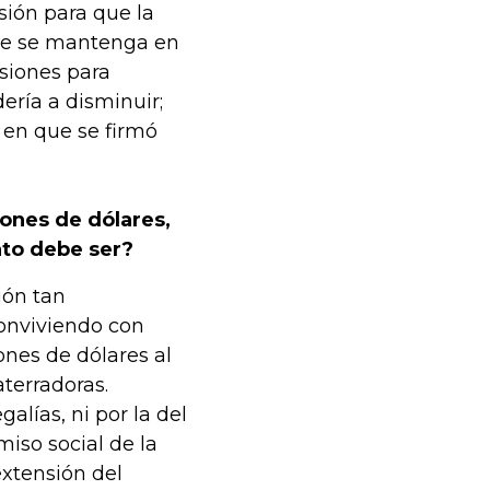
ión para que la
que se mantenga en
rsiones para
ería a disminuir;
a en que se firmó
lones de dólares,
nto debe ser?
ión tan
conviviendo con
ones de dólares al
terradoras.
alías, ni por la del
miso social de la
extensión del