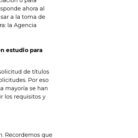
ciación o para
responde ahora al
asar a la toma de
ra: la Agencia
en estudio para
licitud de títulos
icitudes. Por eso
 La mayoría se han
los requisitos y
ón. Recordemos que