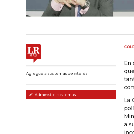
COL
En 
que
Agregue a sus temas de interés
tan
com
Administre sus temas
La 
pol
Min
a s
inc