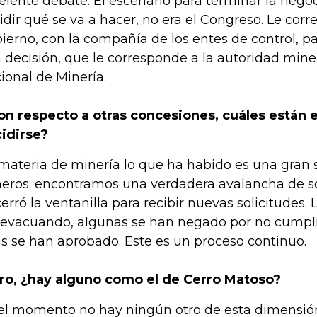
elente debate. El escenario para terminar la nego
idir qué se va a hacer, no era el Congreso. Le cor
ierno, con la compañía de los entes de control, p
 decisión, que le corresponde a la autoridad mine
ional de Minería.
on respecto a otras concesiones, cuáles están 
idirse?
materia de minería lo que ha habido es una gran so
eros; encontramos una verdadera avalancha de sol
cerró la ventanilla para recibir nuevas solicitudes.
 evacuando, algunas se han negado por no cumplir 
as se han aprobado. Este es un proceso continuo.
ro, ¿hay alguno como el de Cerro Matoso?
el momento no hay ningún otro de esta dimensi