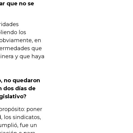
ar que no se
ridades
liendo los
y, obviamente, en
enfermedades que
inera y que haya
o, no quedaron
n dos días de
gislativo?
propósito: poner
 los sindicatos,
umplió, fue un