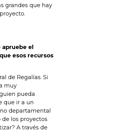
ás grandes que hay
proyecto.
 apruebe el
que esos recursos
l de Regalías. Si
ma muy
alguien pueda
e que ir a un
erno departamental
 de los proyectos
tizar? A través de