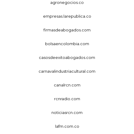
agronegocios.co
empresas.larepublica.co
firmasdeabogados.com
bolsaencolombia.com
casosdeexitoabogados.com
carnavalindustriacultural.com
canalrcn.com
rcnradio.com
noticiasrcn.com
lafm.com.co