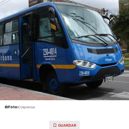
Foto:
Colprensa
GUARDAR