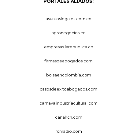
PORTALES ALIADOS:
asuntoslegales.com.co
agronegocios.co
empresas.larepublica.co
firmasdeabogados.com
bolsaencolombia.com
casosdeexitoabogados.com
carnavalindustriacultural.com
canalrcn.com
rcnradio.com