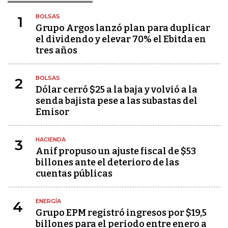
BOLSAS
1
Grupo Argos lanzó plan para duplicar
el dividendo y elevar 70% el Ebitda en
tres años
BOLSAS
2
Dólar cerró $25 a la baja y volvió a la
senda bajista pese a las subastas del
Emisor
HACIENDA
3
Anif propuso un ajuste fiscal de $53
billones ante el deterioro de las
cuentas públicas
ENERGÍA
4
Grupo EPM registró ingresos por $19,5
billones para el periodo entre enero a