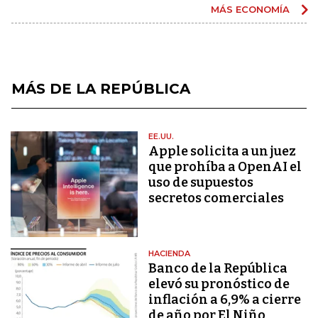
MÁS ECONOMÍA
MÁS DE LA REPÚBLICA
EE.UU.
Apple solicita a un juez
que prohíba a OpenAI el
uso de supuestos
secretos comerciales
HACIENDA
Banco de la República
elevó su pronóstico de
inflación a 6,9% a cierre
de año por El Niño