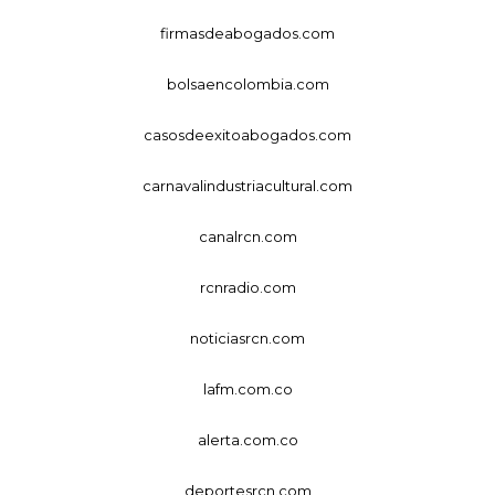
firmasdeabogados.com
bolsaencolombia.com
casosdeexitoabogados.com
carnavalindustriacultural.com
canalrcn.com
rcnradio.com
noticiasrcn.com
lafm.com.co
alerta.com.co
deportesrcn.com