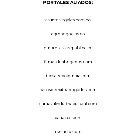
PORTALES ALIADOS:
asuntoslegales.com.co
agronegocios.co
empresas.larepublica.co
firmasdeabogados.com
bolsaencolombia.com
casosdeexitoabogados.com
carnavalindustriacultural.com
canalrcn.com
rcnradio.com