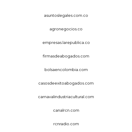
asuntoslegales.com.co
agronegocios.co
empresas.larepublica.co
firmasdeabogados.com
bolsaencolombia.com
casosdeexitoabogados.com
carnavalindustriacultural.com
canalrcn.com
rcnradio.com