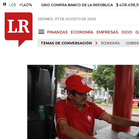
05
+1,40%
$ 408.498,97
+$ 8
ORO COMPRA BANCO DE LA REPÚBLICA
VIERNES, 07 DE AGOSTO DE 2026
FINANZAS
ECONOMÍA
EMPRESAS
OCIO
G
TEMAS DE CONVERSACIÓN
ECONOMÍA
GOBIE