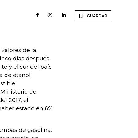
GUARDAR
valores de la
 cinco días después,
te y el sur del país
a de etanol,
tible.
 Ministerio de
el 2017, el
 haber estado en 6%
bombas de gasolina,