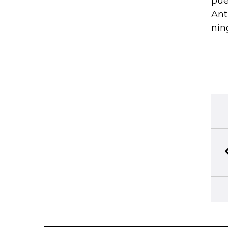
pue
Ant
nin