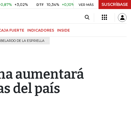
SUSCRÍBASE
+3,02%
10,34%
+0,10%
+0,98%
$ 416,91
+$ 0,05
+
DTF
VER MÁS
UVR
CAJA FUERTE
INDICADORES
INSIDE
BELARDO DE LA ESPRIELLA
lina aumentará
s del país