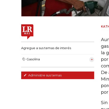
KATH
Aun
gas
Agregue a sus temas de interés
la 
por
Gasolina
com
De 
Administre sus temas
Min
por
por
Sin