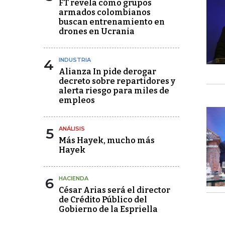
FT revela cómo grupos
armados colombianos
buscan entrenamiento en
drones en Ucrania
4
INDUSTRIA
Alianza In pide derogar
decreto sobre repartidores y
alerta riesgo para miles de
empleos
5
ANÁLISIS
Más Hayek, mucho más
Hayek
6
HACIENDA
César Arias será el director
de Crédito Público del
Gobierno de la Espriella