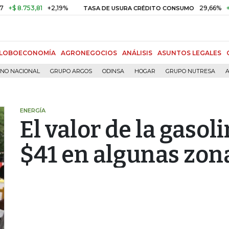
.753,81
+2,19%
29,66%
+0,87%
TASA DE USURA CRÉDITO CONSUMO
LOBOECONOMÍA
AGRONEGOCIOS
ANÁLISIS
ASUNTOS LEGALES
RNO NACIONAL
GRUPO ARGOS
ODINSA
HOGAR
GRUPO NUTRESA
A
ENERGÍA
El valor de la gaso
$41 en algunas zona