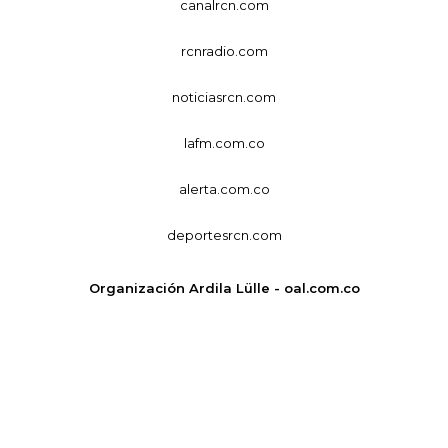
canalrcn.com
rcnradio.com
noticiasrcn.com
lafm.com.co
alerta.com.co
deportesrcn.com
Organización Ardila Lülle - oal.com.co