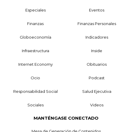
Especiales
Eventos
Finanzas
Finanzas Personales
Globoeconomía
Indicadores
Infraestructura
Inside
Internet Economy
Obituarios
Ocio
Podcast
Responsabilidad Social
Salud Ejecutiva
Sociales
Videos
MANTÉNGASE CONECTADO
Mesa de Generación de Contenidos