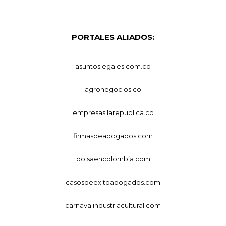
PORTALES ALIADOS:
asuntoslegales.com.co
agronegocios.co
empresas.larepublica.co
firmasdeabogados.com
bolsaencolombia.com
casosdeexitoabogados.com
carnavalindustriacultural.com