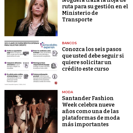
Noguera traza la hoja de
ruta para su gestión en el
Ministerio de
Transporte
BANCOS
Conozca los seis pasos
que usted debe seguir si
quiere solicitar un
crédito este curso
MODA
Santander Fashion
Week celebra nueve
años como una de las
plataformas de moda
más importantes