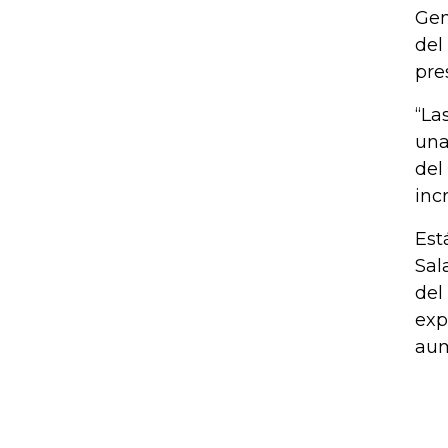
Gen
del
pre
“La
una
del
inc
Est
Sal
del
exp
au