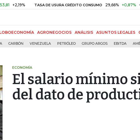
+2,19%
29,66%
+0,87%
+3,02%
TASA DE USURA CRÉDITO CONSUMO
LOBOECONOMÍA
AGRONEGOCIOS
ANÁLISIS
ASUNTOS LEGALES
ÍA
CARBÓN
VENEZUELA
PETRÓLEO
GRUPO ARGOS
EBITDA
AMÉ
ECONOMÍA
El salario mínimo s
del dato de product