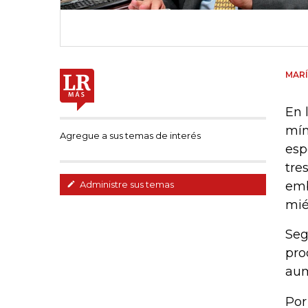
MARÍ
En 
mín
Agregue a sus temas de interés
esp
tre
emb
Administre sus temas
mié
Seg
pro
aum
Por