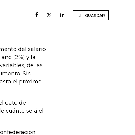
GUARDAR
mento del salario
 año (2%) y la
ariables, de las
aumento. Sin
hasta el próximo
el dato de
e cuánto será el
Confederación