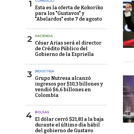
1
COMERCIO
Esta es la oferta de Kokoriko
para los "Gustavos" y
"Abelardos" este 7 de agosto
2
HACIENDA
César Arias será el director
de Crédito Público del
Gobierno de la Espriella
3
INDUSTRIA
Grupo Nutresa alcanzó
ingresos por $10,3 billones y
vendió $6,6 billones en
Colombia
4
BOLSAS
El dólar cerró $21,81 a la baja
durante el último día hábil
del gobierno de Gustavo