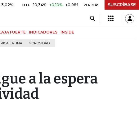
SUSCRÍBASE
10,34%
+0,10%
+0,98%
$ 416,86
+$ 0,05
+0,01%
DTF
UVR
VER MÁS
CAJA FUERTE
INDICADORES
INSIDE
RICA LATINA
MOROSIDAD
igue a la espera
ividad