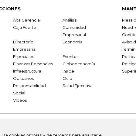
CCIONES
MANT
Alta Gerencia
Análisis
Mesa d
Caja Fuerte
Comunidad
Nuestr
Empresarial
Contác
Directorio
Economía
Aviso 
Empresarial
Términ
Especiales
Eventos
Políti
Finanzas Personales
Globoeconomía
Polític
Infraestructura
Inside
Superi
Obituarios
Ocio
Responsabilidad
Salud Ejecutiva
Social
Videos
.larepublica.co
firmasdeabogados.com
bolsaencolombia.com
 usa cookies propias y de terceros para analizar el