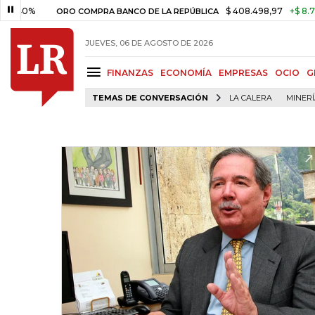
%
$ 408.498,97
+$ 8.753,81
ORO COMPRA BANCO DE LA REPÚBLICA
JUEVES, 06 DE AGOSTO DE 2026
FINANZAS
ECONOMÍA
EMPRESAS
OCIO
G
TEMAS DE CONVERSACIÓN
LA CALERA
MINER