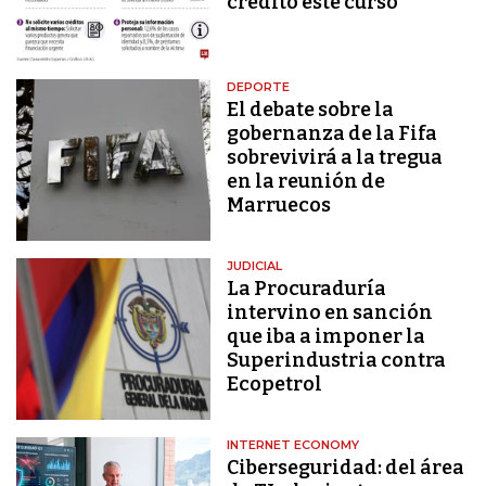
crédito este curso
DEPORTE
El debate sobre la
gobernanza de la Fifa
sobrevivirá a la tregua
en la reunión de
Marruecos
JUDICIAL
La Procuraduría
intervino en sanción
que iba a imponer la
Superindustria contra
Ecopetrol
INTERNET ECONOMY
Ciberseguridad: del área