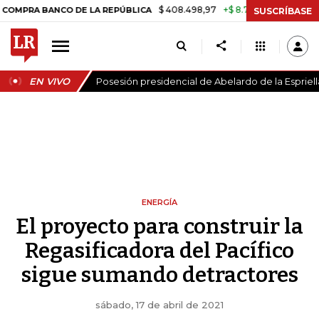
$ 408.498,97
+$ 8.753,81
+2,19%
ANCO DE LA REPÚBLICA
TASA DE
SUSCRÍBASE
EN VIVO
Posesión presidencial de Abelardo de la Espriell
ENERGÍA
El proyecto para construir la
Regasificadora del Pacífico
sigue sumando detractores
sábado, 17 de abril de 2021