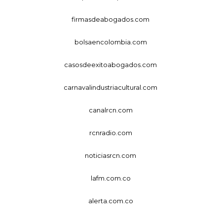
firmasdeabogados.com
bolsaencolombia.com
casosdeexitoabogados.com
carnavalindustriacultural.com
canalrcn.com
rcnradio.com
noticiasrcn.com
lafm.com.co
alerta.com.co