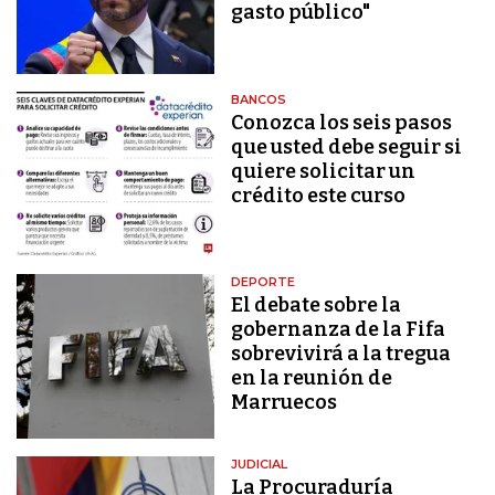
gasto público"
BANCOS
Conozca los seis pasos
que usted debe seguir si
quiere solicitar un
crédito este curso
DEPORTE
El debate sobre la
gobernanza de la Fifa
sobrevivirá a la tregua
en la reunión de
Marruecos
JUDICIAL
La Procuraduría