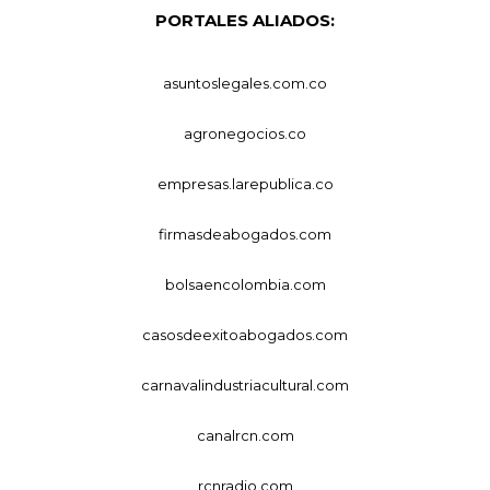
PORTALES ALIADOS:
asuntoslegales.com.co
agronegocios.co
empresas.larepublica.co
firmasdeabogados.com
bolsaencolombia.com
casosdeexitoabogados.com
carnavalindustriacultural.com
canalrcn.com
rcnradio.com