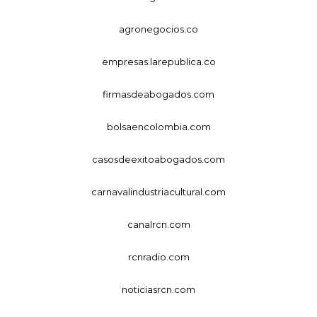
agronegocios.co
empresas.larepublica.co
firmasdeabogados.com
bolsaencolombia.com
casosdeexitoabogados.com
carnavalindustriacultural.com
canalrcn.com
rcnradio.com
noticiasrcn.com