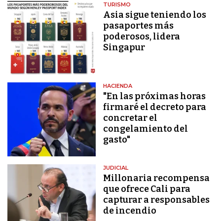
TURISMO
Asia sigue teniendo los
pasaportes más
poderosos, lidera
Singapur
HACIENDA
"En las próximas horas
firmaré el decreto para
concretar el
congelamiento del
gasto"
JUDICIAL
Millonaria recompensa
que ofrece Cali para
capturar a responsables
de incendio