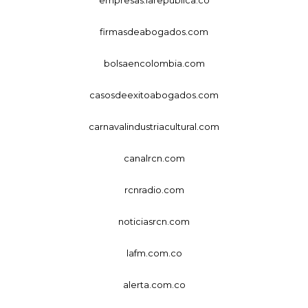
firmasdeabogados.com
bolsaencolombia.com
casosdeexitoabogados.com
carnavalindustriacultural.com
canalrcn.com
rcnradio.com
noticiasrcn.com
lafm.com.co
alerta.com.co