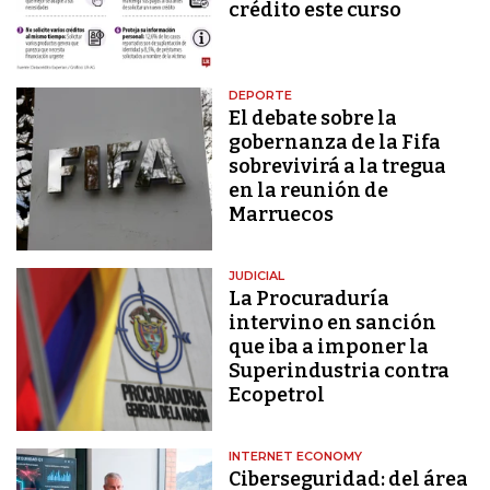
crédito este curso
DEPORTE
El debate sobre la
gobernanza de la Fifa
sobrevivirá a la tregua
en la reunión de
Marruecos
JUDICIAL
La Procuraduría
intervino en sanción
que iba a imponer la
Superindustria contra
Ecopetrol
INTERNET ECONOMY
Ciberseguridad: del área