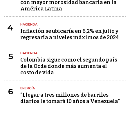
con mayor morosidad bancaria en la
América Latina
HACIENDA
4
Inflación se ubicaría en 6,2% en julio y
regresaría a niveles máximos de 2024
HACIENDA
5
Colombia sigue como el segundo país
de la Ocde donde más aumenta el
costo de vida
ENERGÍA
6
“Llegar a tres millones de barriles
diarios le tomará 10 años a Venezuela”