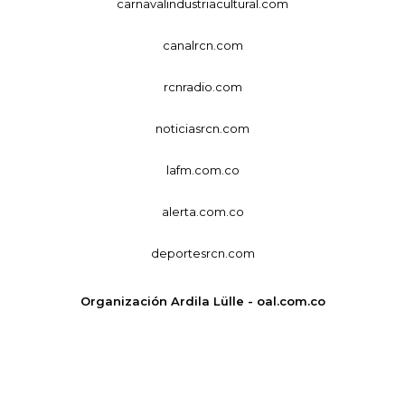
carnavalindustriacultural.com
canalrcn.com
rcnradio.com
noticiasrcn.com
lafm.com.co
alerta.com.co
deportesrcn.com
Organización Ardila Lülle - oal.com.co