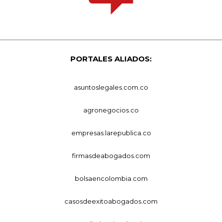
PORTALES ALIADOS:
asuntoslegales.com.co
agronegocios.co
empresas.larepublica.co
firmasdeabogados.com
bolsaencolombia.com
casosdeexitoabogados.com