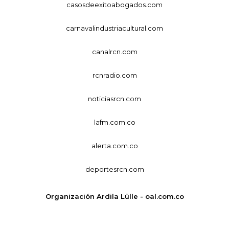
casosdeexitoabogados.com
carnavalindustriacultural.com
canalrcn.com
rcnradio.com
noticiasrcn.com
lafm.com.co
alerta.com.co
deportesrcn.com
Organización Ardila Lülle - oal.com.co