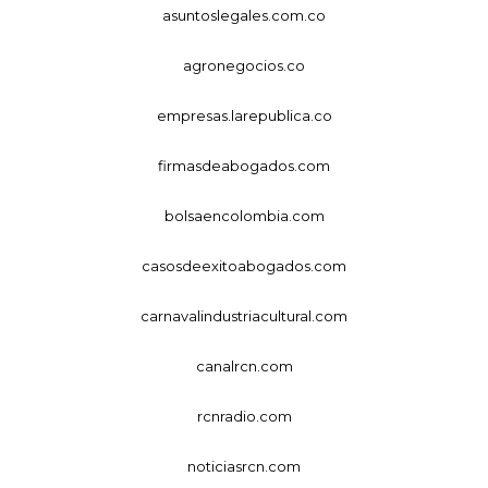
asuntoslegales.com.co
agronegocios.co
empresas.larepublica.co
firmasdeabogados.com
bolsaencolombia.com
casosdeexitoabogados.com
carnavalindustriacultural.com
canalrcn.com
rcnradio.com
noticiasrcn.com