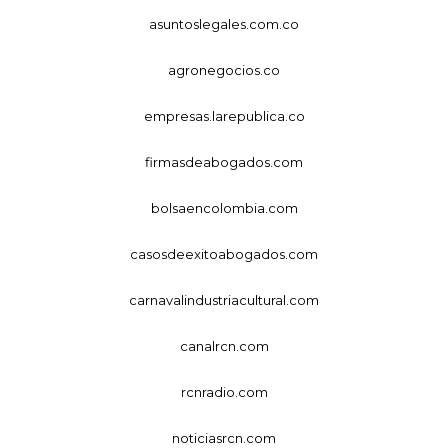
asuntoslegales.com.co
agronegocios.co
empresas.larepublica.co
firmasdeabogados.com
bolsaencolombia.com
casosdeexitoabogados.com
carnavalindustriacultural.com
canalrcn.com
rcnradio.com
noticiasrcn.com