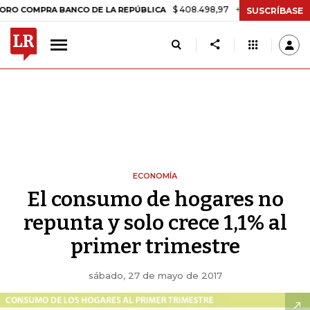
$ 408.498,97
+$ 8.753,81
+2,19%
PRA BANCO DE LA REPÚBLICA
TA
SUSCRÍBASE
ECONOMÍA
El consumo de hogares no
repunta y solo crece 1,1% al
primer trimestre
sábado, 27 de mayo de 2017