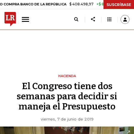
$ 408.498,97
+$ 8.753,81
+2,19%
BANCO DE LA REPÚBLICA
TASA 
SUSCRÍBASE
HACIENDA
El Congreso tiene dos
semanas para decidir si
maneja el Presupuesto
viernes, 7 de junio de 2019