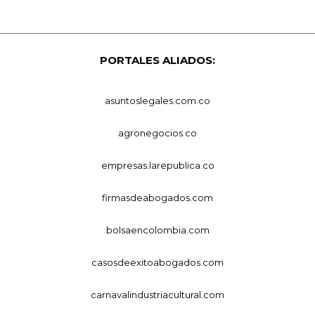
PORTALES ALIADOS:
asuntoslegales.com.co
agronegocios.co
empresas.larepublica.co
firmasdeabogados.com
bolsaencolombia.com
casosdeexitoabogados.com
carnavalindustriacultural.com