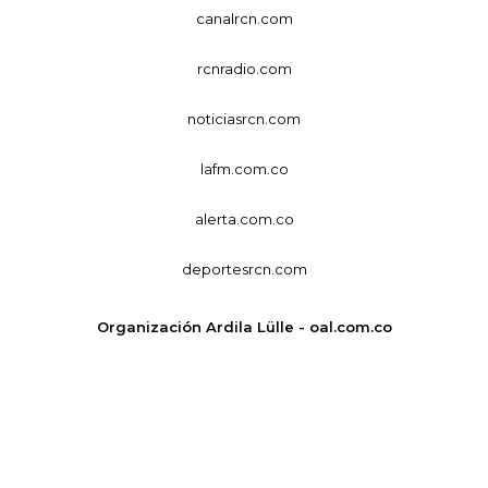
canalrcn.com
rcnradio.com
noticiasrcn.com
lafm.com.co
alerta.com.co
deportesrcn.com
Organización Ardila Lülle - oal.com.co