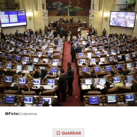
Foto:
Colprensa
GUARDAR