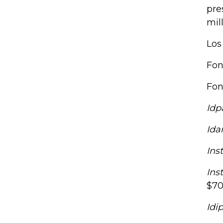
pre
mil
Los
Fon
Fon
Idp
Idar
Ins
Ins
$70
Idi