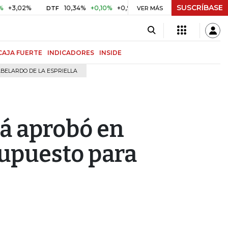
SUSCRÍBASE
2%
10,34%
+0,10%
+0,98%
$ 416,96
+$ 0,05
+0,01%
DTF
UVR
VER MÁS
CAJA FUERTE
INDICADORES
INSIDE
BELARDO DE LA ESPRIELLA
tá aprobó en
upuesto para