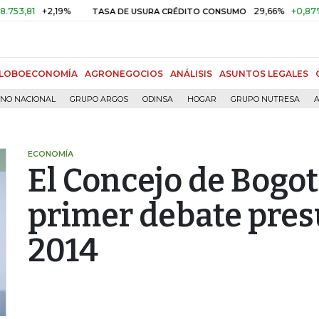
1
+2,19%
29,66%
+0,87%
+3,0
TASA DE USURA CRÉDITO CONSUMO
LOBOECONOMÍA
AGRONEGOCIOS
ANÁLISIS
ASUNTOS LEGALES
RNO NACIONAL
GRUPO ARGOS
ODINSA
HOGAR
GRUPO NUTRESA
A
ECONOMÍA
El Concejo de Bogo
primer debate pres
2014