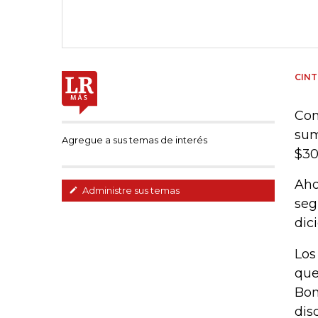
CINT
Con
sum
Agregue a sus temas de interés
$30
Aho
Administre sus temas
seg
dic
Los
que
Bon
dis