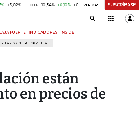
SUSCRÍBASE
02%
10,34%
+0,10%
+0,98%
$ 417,01
+$ 0,05
+0,01%
DTF
UVR
VER MÁS
CAJA FUERTE
INDICADORES
INSIDE
BELARDO DE LA ESPRIELLA
ulación están
to en precios de