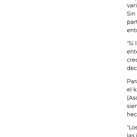
var
Sin
par
entr
“Si
ent
cre
dec
Par
el 
(As
sie
hec
“Lo
las