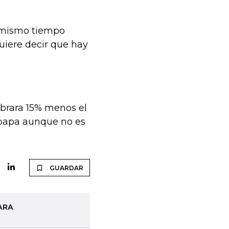
l mismo tiempo
uiere decir que hay
mbrara 15% menos el
a papa aunque no es
GUARDAR
ARA