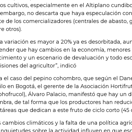
ios cultivos, especialmente en el Altiplano cundib
 embargo, no descarta que haya especulación con 
te de los comercializadores (centrales de abasto, 
e otros).
 la variación es mayor a 20% ya es desorbitada, a
ender que hay cambios en la economía, menores 
cimiento y un escenario de devaluación y todo eso
isiones del agricultor”, indicó
a el caso del pepino cohombro, que según el Dane
kilo en Bogotá, el gerente de la Asociación Hortifr
ohofrucol), Álvaro Palacio, manifestó que hay un 
mbra, de tal forma que los productores han reduc
táreas que dedican a este fruto de ciclo corto (45 d
s cambios climáticos y la falta de una política agr
 inquietudes sobre la actividad influyen en que e