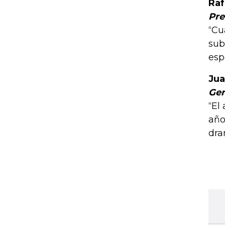
Raf
Pre
“Cu
sub
esp
Jua
Ger
“El
año
dra