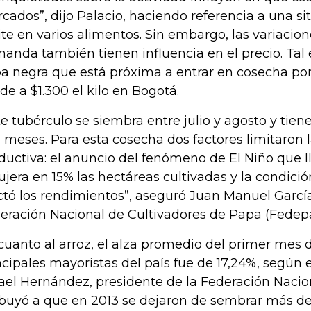
cados”, dijo Palacio, haciendo referencia a una si
ite en varios alimentos. Sin embargo, las variacion
anda también tienen influencia en el precio. Tal e
a negra que está próxima a entrar en cosecha por
de a $1.300 el kilo en Bogotá.
te tubérculo se siembra entre julio y agosto y tiene
s meses. Para esta cosecha dos factores limitaron
ductiva: el anuncio del fenómeno de El Niño que l
ujera en 15% las hectáreas cultivadas y la condici
ctó los rendimientos”, aseguró Juan Manuel García
eración Nacional de Cultivadores de Papa (Fedep
cuanto al arroz, el alza promedio del primer mes 
ncipales mayoristas del país fue de 17,24%, según
ael Hernández, presidente de la Federación Nacion
ibuyó a que en 2013 se dejaron de sembrar más d