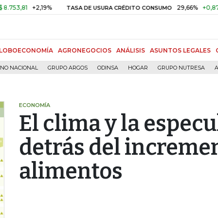
1
+2,19%
29,66%
+0,87%
+3,
TASA DE USURA CRÉDITO CONSUMO
LOBOECONOMÍA
AGRONEGOCIOS
ANÁLISIS
ASUNTOS LEGALES
RNO NACIONAL
GRUPO ARGOS
ODINSA
HOGAR
GRUPO NUTRESA
A
ECONOMÍA
El clima y la espec
detrás del incremen
alimentos