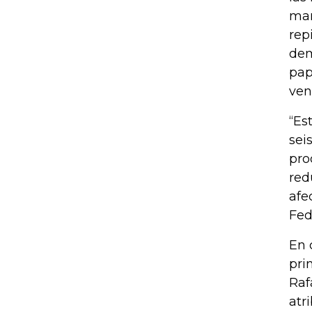
mar
rep
dem
pap
ven
“Es
sei
pro
red
afe
Fed
En 
pri
Raf
atr