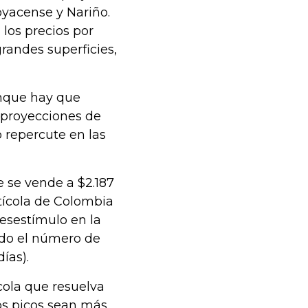
oyacense y Nariño.
los precios por
grandes superficies,
unque hay que
proyecciones de
 repercute en las
 se vende a $2.187
utícola de Colombia
desestímulo en la
ido el número de
ías).
ícola que resuelva
sos picos sean más