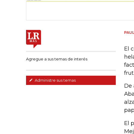
PAU
El 
hel
Agregue a sus temas de interés
fac
fru
Administre sus temas
De 
Aba
alz
pap
El 
Mej