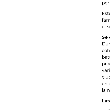
por
Est
fam
el 
Se 
Dur
coh
bat
pro
var
ciu
enc
la 
Las