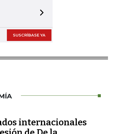
Next slide
SUSCRÍBASE YA
MÍA
tados internacionales
esión de De la