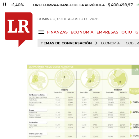
,40%
$ 408.498,97
+$ 8.753,8
ORO COMPRA BANCO DE LA REPÚBLICA
DOMINGO, 09 DE AGOSTO DE 2026
FINANZAS
ECONOMÍA
EMPRESAS
OCIO
G
TEMAS DE CONVERSACIÓN
ECONOMÍA
GOBIE