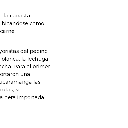
e la canasta
, ubicándose como
carne.
oristas del pepino
 blanca, la lechuga
lacha. Para el primer
portaron una
y Bucaramanga las
rutas, se
la pera importada,