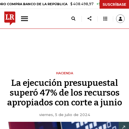
$ 408.498,97
+$ 8.753,81
+2,19%
PRA BANCO DE LA REPÚBLICA
TA
SUSCRÍBASE
HACIENDA
La ejecución presupuestal
superó 47% de los recursos
apropiados con corte a junio
viernes, 5 de julio de 2024