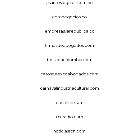
asuntoslegales.com.co
agronegocios.co
empresas.larepublica.co
firmasdeabogados.com
bolsaencolombia.com
casosdeexitoabogados.com
carnavalindustriacultural.com
canalrcn.com
rcnradio.com
noticiasrcn.com