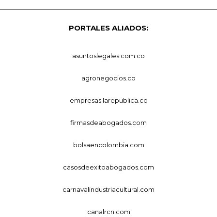
PORTALES ALIADOS:
asuntoslegales.com.co
agronegocios.co
empresas.larepublica.co
firmasdeabogados.com
bolsaencolombia.com
casosdeexitoabogados.com
carnavalindustriacultural.com
canalrcn.com