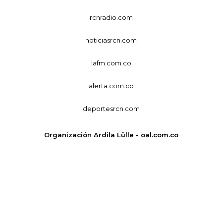
rcnradio.com
noticiasrcn.com
lafm.com.co
alerta.com.co
deportesrcn.com
Organización Ardila Lülle - oal.com.co