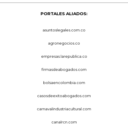
PORTALES ALIADOS:
asuntoslegales.com.co
agronegocios.co
empresas.larepublica.co
firmasdeabogados.com
bolsaencolombia.com
casosdeexitoabogados.com
carnavalindustriacultural.com
canalrcn.com