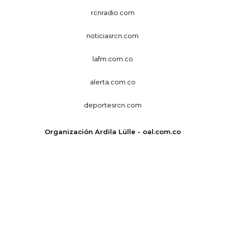
rcnradio.com
noticiasrcn.com
lafm.com.co
alerta.com.co
deportesrcn.com
Organización Ardila Lülle - oal.com.co