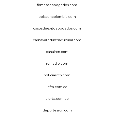
firmasdeabogados.com
bolsaencolombia.com
casosdeexitoabogados.com
carnavalindustriacultural.com
canalrcn.com
rcnradio.com
noticiasrcn.com
lafm.com.co
alerta.com.co
deportesrcn.com