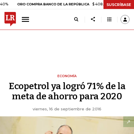
$ 408.498,97
+$ 8.753,81
+2
ORO COMPRA BANCO DE LA REPÚBLICA
SUSCRÍBASE
ECONOMÍA
Ecopetrol ya logró 71% de la
meta de ahorro para 2020
viernes, 16 de septiembre de 2016