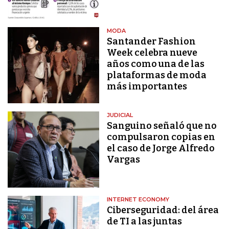
MODA
Santander Fashion
Week celebra nueve
años como una de las
plataformas de moda
más importantes
JUDICIAL
Sanguino señaló que no
compulsaron copias en
el caso de Jorge Alfredo
Vargas
INTERNET ECONOMY
Ciberseguridad: del área
de TI a las juntas