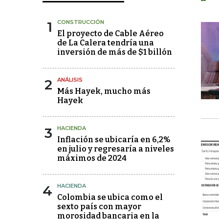
1
CONSTRUCCIÓN
El proyecto de Cable Aéreo
de La Calera tendría una
inversión de más de $1 billón
2
ANÁLISIS
Más Hayek, mucho más
Hayek
3
HACIENDA
Inflación se ubicaría en 6,2%
en julio y regresaría a niveles
máximos de 2024
4
HACIENDA
Colombia se ubica como el
sexto país con mayor
morosidad bancaria en la