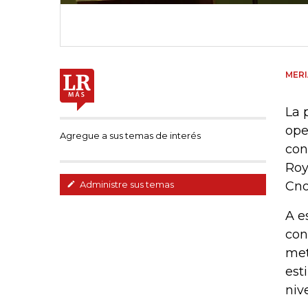
MER
La 
ope
Agregue a sus temas de interés
con
Roy
Cno
Administre sus temas
A e
con
met
est
niv