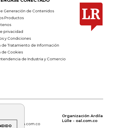
ÉNGASE CONECTADO
e Generación de Contenidos
os Productos
tenos
de privacidad
os y Condiciones
ca de Tratamiento de Información
a de Cookies
ntendencia de Industria y Comercio
Organización Ardila
Lülle - oal.com.co
om.co
alerta.com.co
NDIDO