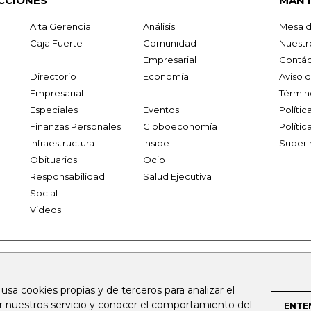
CCIONES
MANT
Alta Gerencia
Análisis
Mesa d
Caja Fuerte
Comunidad
Nuestr
Empresarial
Contác
Directorio
Economía
Aviso 
Empresarial
Términ
Especiales
Eventos
Políti
Finanzas Personales
Globoeconomía
Polític
Infraestructura
Inside
Superi
Obituarios
Ocio
Responsabilidad
Salud Ejecutiva
Social
Videos
.larepublica.co
firmasdeabogados.com
bolsaencolombia.com
 usa cookies propias y de terceros para analizar el
al.com
canalrcn.com
rcnradio.com
noticiasrcn.com
lafm.c
ar nuestros servicio y conocer el comportamiento del
ENTE