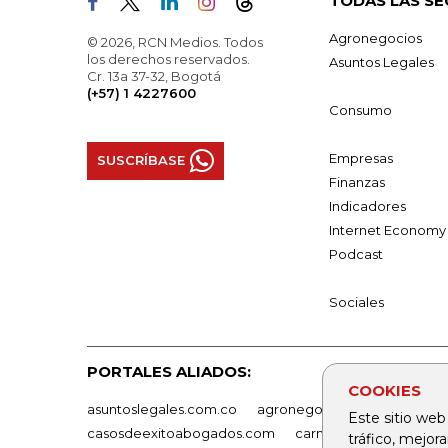
TODAS LAS SE
Agronegocios
© 2026, RCN Medios. Todos
los derechos reservados.
Asuntos Legales
Cr. 13a 37-32, Bogotá
(+57) 1 4227600
Consumo
Empresas
SUSCRÍBASE
Finanzas
Indicadores
Internet Economy
Podcast
Sociales
PORTALES ALIADOS:
COOKIES
asuntoslegales.com.co
agronegocios.co
empresas
Este sitio web
casosdeexitoabogados.com
carnavalindustriacultur
tráfico, mejor