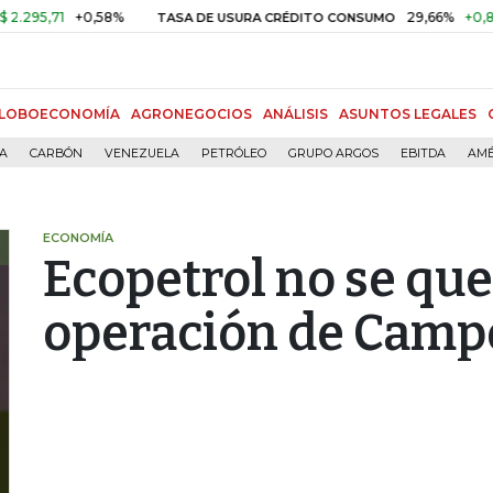
,71
+0,58%
29,66%
+0,87%
+3
TASA DE USURA CRÉDITO CONSUMO
LOBOECONOMÍA
AGRONEGOCIOS
ANÁLISIS
ASUNTOS LEGALES
ÍA
CARBÓN
VENEZUELA
PETRÓLEO
GRUPO ARGOS
EBITDA
AMÉ
ECONOMÍA
Ecopetrol no se que
operación de Camp