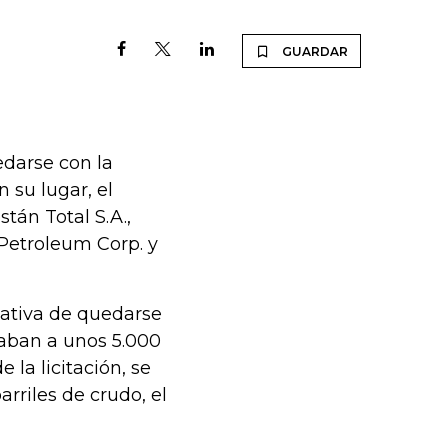
GUARDAR
edarse con la
 su lugar, el
tán Total S.A.,
 Petroleum Corp. y
tativa de quedarse
taban a unos 5.000
la licitación, se
rriles de crudo, el