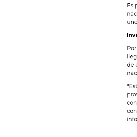
Es 
nac
uno
Inv
Por
lle
de 
nac
"Es
pro
con
con
inf