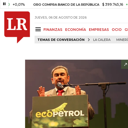
+0,01%
$ 399.745,16
+$ 2.295
ORO COMPRA BANCO DE LA REPÚBLICA
JUEVES, 06 DE AGOSTO DE 2026
FINANZAS
ECONOMÍA
EMPRESAS
OCIO
G
TEMAS DE CONVERSACIÓN
LA CALERA
MINER