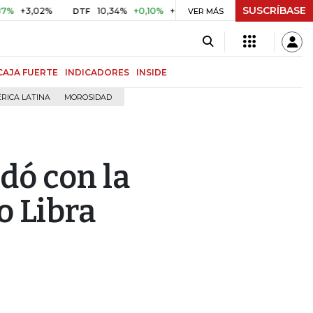
SUSCRÍBASE
,02%
10,34%
+0,10%
+0,98%
$ 416,86
+$ 0,05
+0,0
DTF
VER MÁS
UVR
CAJA FUERTE
INDICADORES
INSIDE
RICA LATINA
MOROSIDAD
dó con la
o Libra