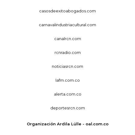
casosdeexitoabogados.com
carnavalindustriacultural.com
canalrcn.com
rcnradio.com
noticiasrcn.com
lafm.com.co
alerta.com.co
deportesrcn.com
Organización Ardila Lülle - oal.com.co