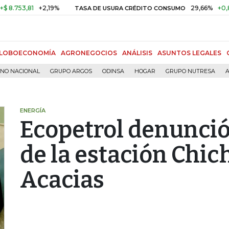
3,81
+2,19%
29,66%
+0,87%
+
TASA DE USURA CRÉDITO CONSUMO
LOBOECONOMÍA
AGRONEGOCIOS
ANÁLISIS
ASUNTOS LEGALES
RNO NACIONAL
GRUPO ARGOS
ODINSA
HOGAR
GRUPO NUTRESA
A
ENERGÍA
Ecopetrol denunció
de la estación Chi
Acacias