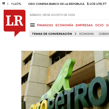
+1,40%
$ 408.498,97
+$ 8.75
ORO COMPRA BANCO DE LA REPÚBLICA
SÁBADO, 08 DE AGOSTO DE 2026
FINANZAS
ECONOMÍA
EMPRESAS
OCIO
G
TEMAS DE CONVERSACIÓN
ECONOMÍA
GOBIE