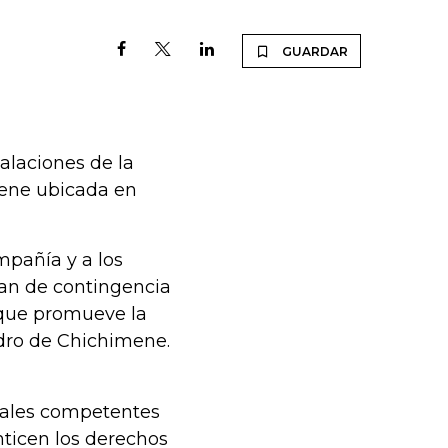
GUARDAR
talaciones de la
mene ubicada en
mpañía y a los
lan de contingencia
 que promueve la
dro de Chichimene.
nales competentes
nticen los derechos