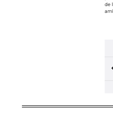
de 
amb