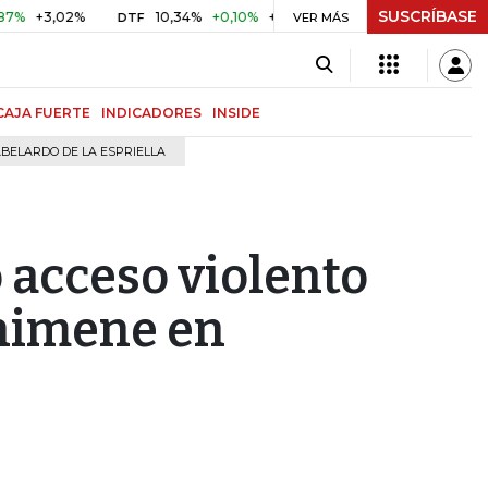
SUSCRÍBASE
3,02%
10,34%
+0,10%
+0,98%
$ 416,96
+$ 0,05
+0,
DTF
VER MÁS
UVR
CAJA FUERTE
INDICADORES
INSIDE
BELARDO DE LA ESPRIELLA
 acceso violento
chimene en