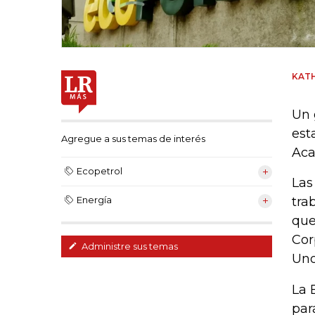
KATH
Un 
est
Agregue a sus temas de interés
Aca
Ecopetrol
Las
tra
Energía
que
Cor
Administre sus temas
Uno
La 
par