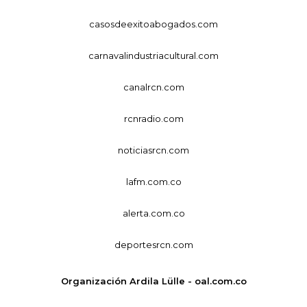
casosdeexitoabogados.com
carnavalindustriacultural.com
canalrcn.com
rcnradio.com
noticiasrcn.com
lafm.com.co
alerta.com.co
deportesrcn.com
Organización Ardila Lülle - oal.com.co