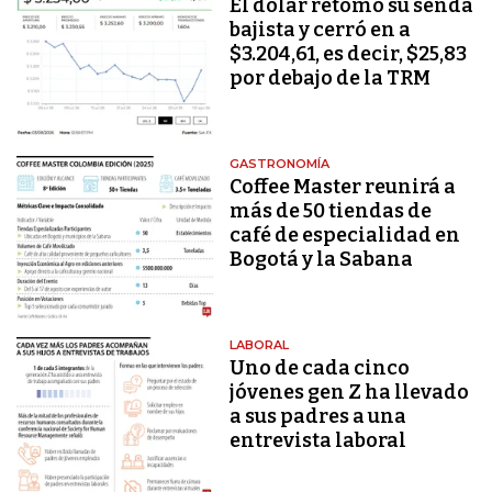
El dólar retomó su senda
bajista y cerró en a
$3.204,61, es decir, $25,83
por debajo de la TRM
GASTRONOMÍA
Coffee Master reunirá a
más de 50 tiendas de
café de especialidad en
Bogotá y la Sabana
LABORAL
Uno de cada cinco
jóvenes gen Z ha llevado
a sus padres a una
entrevista laboral