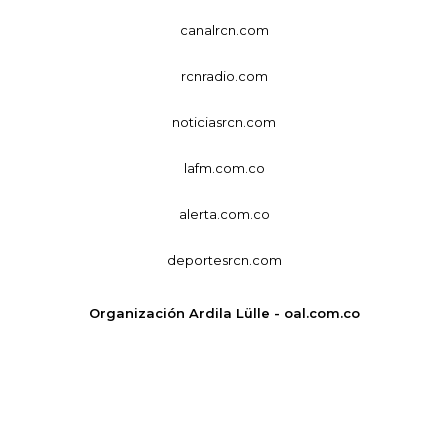
canalrcn.com
rcnradio.com
noticiasrcn.com
lafm.com.co
alerta.com.co
deportesrcn.com
Organización Ardila Lülle - oal.com.co