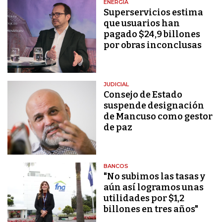
ENERGÍA
Superservicios estima
que usuarios han
pagado $24,9 billones
por obras inconclusas
JUDICIAL
Consejo de Estado
suspende designación
de Mancuso como gestor
de paz
BANCOS
"No subimos las tasas y
aún así logramos unas
utilidades por $1,2
billones en tres años"