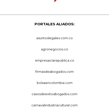
PORTALES ALIADOS:
asuntoslegales.com.co
agronegocios.co
empresas.larepublica.co
firmasdeabogados.com
bolsaencolombia.com
casosdeexitoabogados.com
carnavalindustriacultural.com