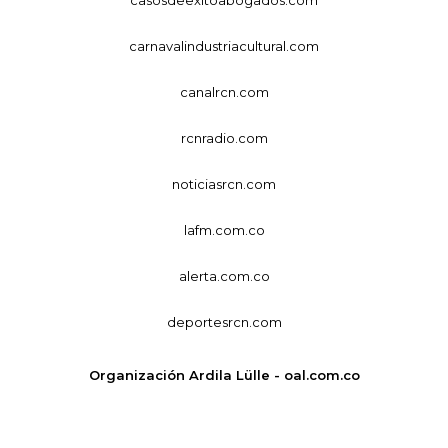
casosdeexitoabogados.com
carnavalindustriacultural.com
canalrcn.com
rcnradio.com
noticiasrcn.com
lafm.com.co
alerta.com.co
deportesrcn.com
Organización Ardila Lülle - oal.com.co